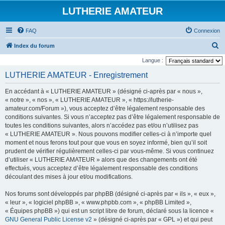
LUTHERIE AMATEUR
FAQ
Connexion
R
Index du forum
e
Langue :
c
LUTHERIE AMATEUR - Enregistrement
h
En accédant à « LUTHERIE AMATEUR » (désigné ci-après par « nous »,
e
« notre », « nos », « LUTHERIE AMATEUR », « https://lutherie-
r
amateur.com/Forum »), vous acceptez d’être légalement responsable des
conditions suivantes. Si vous n’acceptez pas d’être légalement responsable de
c
toutes les conditions suivantes, alors n’accédez pas et/ou n’utilisez pas
h
« LUTHERIE AMATEUR ». Nous pouvons modifier celles-ci à n’importe quel
e
moment et nous ferons tout pour que vous en soyez informé, bien qu’il soit
prudent de vérifier régulièrement celles-ci par vous-même. Si vous continuez
r
d’utiliser « LUTHERIE AMATEUR » alors que des changements ont été
effectués, vous acceptez d’être légalement responsable des conditions
découlant des mises à jour et/ou modifications.
Nos forums sont développés par phpBB (désigné ci-après par « ils », « eux »,
« leur », « logiciel phpBB », « www.phpbb.com », « phpBB Limited »,
« Équipes phpBB ») qui est un script libre de forum, déclaré sous la licence «
GNU General Public License v2
» (désigné ci-après par « GPL ») et qui peut