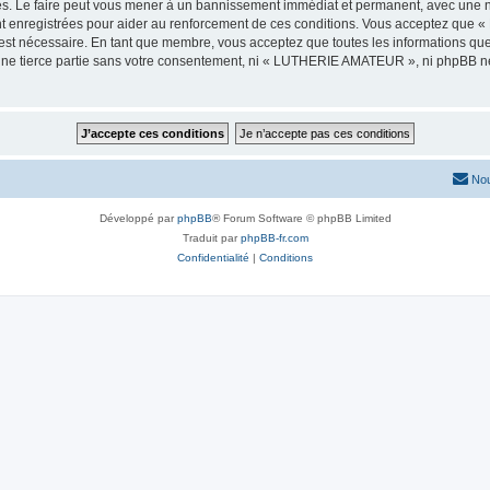
 Le faire peut vous mener à un bannissement immédiat et permanent, avec une notif
nt enregistrées pour aider au renforcement de ces conditions. Vous acceptez qu
 est nécessaire. En tant que membre, vous acceptez que toutes les informations qu
 une tierce partie sans votre consentement, ni « LUTHERIE AMATEUR », ni phpBB n
Nou
Développé par
phpBB
® Forum Software © phpBB Limited
Traduit par
phpBB-fr.com
Confidentialité
|
Conditions