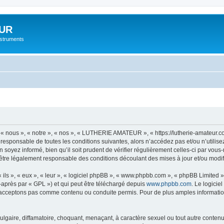
UR
instruments
nous », « notre », « nos », « LUTHERIE AMATEUR », « https://lutherie-amateur.c
t responsable de toutes les conditions suivantes, alors n’accédez pas et/ou n’ut
n soyez informé, bien qu’il soit prudent de vérifier régulièrement celles-ci par 
être légalement responsable des conditions découlant des mises à jour et/ou modif
ls », « eux », « leur », « logiciel phpBB », « www.phpbb.com », « phpBB Limited »,
-après par « GPL ») et qui peut être téléchargé depuis
www.phpbb.com
. Le logicie
acceptons pas comme contenu ou conduite permis. Pour de plus amples informations
lgaire, diffamatoire, choquant, menaçant, à caractère sexuel ou tout autre contenu 