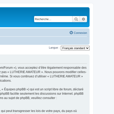
Rechercher
Recherche avancé
Connexion
Langue :
om/Forum »), vous acceptez d’être légalement responsable des
ilisez pas « LUTHERIE AMATEUR ». Nous pouvons modifier celles-
vous-même. Si vous continuez d’utiliser « LUTHERIE AMATEUR »
ications.
 « Équipes phpBB ») qui est un script libre de forum, déclaré
l phpBB facilite seulement les discussions sur Internet. phpBB
 au sujet de phpBB, veuillez consulter :
qui peut transgresser les lois de votre pays, du pays où