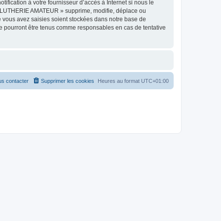
ication à votre fournisseur d’accès à Internet si nous le
e « LUTHERIE AMATEUR » supprime, modifie, déplace ou
e vous avez saisies soient stockées dans notre base de
e pourront être tenus comme responsables en cas de tentative
s contacter
Supprimer les cookies
Heures au format
UTC+01:00