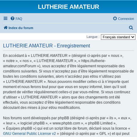
LUTHERIE AMATEUR
FAQ
Connexion
R
Index du forum
e
Langue :
c
LUTHERIE AMATEUR - Enregistrement
h
En accédant à « LUTHERIE AMATEUR » (désigné ci-après par « nous »,
e
« notre », « nos », « LUTHERIE AMATEUR », « https://lutherie-
r
amateur.com/Forum »), vous acceptez d’être légalement responsable des
conditions suivantes. Si vous n’acceptez pas d’être légalement responsable de
c
toutes les conditions suivantes, alors n’accédez pas et/ou n’utilisez pas
h
« LUTHERIE AMATEUR ». Nous pouvons modifier celles-ci à n’importe quel
e
moment et nous ferons tout pour que vous en soyez informé, bien qu’il soit
prudent de vérifier régulièrement celles-ci par vous-même. Si vous continuez
r
d’utiliser « LUTHERIE AMATEUR » alors que des changements ont été
effectués, vous acceptez d’être légalement responsable des conditions
découlant des mises à jour et/ou modifications.
Nos forums sont développés par phpBB (désigné ci-après par « ils », « eux »,
« leur », « logiciel phpBB », « www.phpbb.com », « phpBB Limited »,
« Équipes phpBB ») qui est un script libre de forum, déclaré sous la licence «
GNU General Public License v2
» (désigné ci-après par « GPL ») et qui peut