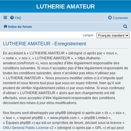
LUTHERIE AMATEUR
FAQ
Connexion
R
Index du forum
e
Langue :
c
LUTHERIE AMATEUR - Enregistrement
h
En accédant à « LUTHERIE AMATEUR » (désigné ci-après par « nous »,
e
« notre », « nos », « LUTHERIE AMATEUR », « https://lutherie-
r
amateur.com/Forum »), vous acceptez d’être légalement responsable des
conditions suivantes. Si vous n’acceptez pas d’être légalement responsable de
c
toutes les conditions suivantes, alors n’accédez pas et/ou n’utilisez pas
h
« LUTHERIE AMATEUR ». Nous pouvons modifier celles-ci à n’importe quel
e
moment et nous ferons tout pour que vous en soyez informé, bien qu’il soit
prudent de vérifier régulièrement celles-ci par vous-même. Si vous continuez
r
d’utiliser « LUTHERIE AMATEUR » alors que des changements ont été
effectués, vous acceptez d’être légalement responsable des conditions
découlant des mises à jour et/ou modifications.
Nos forums sont développés par phpBB (désigné ci-après par « ils », « eux »,
« leur », « logiciel phpBB », « www.phpbb.com », « phpBB Limited »,
« Équipes phpBB ») qui est un script libre de forum, déclaré sous la licence «
GNU General Public License v2
» (désigné ci-après par « GPL ») et qui peut