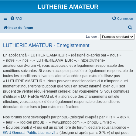
LUTHERIE AMATEUR
FAQ
Connexion
R
Index du forum
e
Langue :
c
LUTHERIE AMATEUR - Enregistrement
h
En accédant à « LUTHERIE AMATEUR » (désigné ci-après par « nous »,
e
« notre », « nos », « LUTHERIE AMATEUR », « https://lutherie-
r
amateur.com/Forum »), vous acceptez d’être légalement responsable des
conditions suivantes. Si vous n’acceptez pas d’être légalement responsable de
c
toutes les conditions suivantes, alors n’accédez pas et/ou n’utilisez pas
h
« LUTHERIE AMATEUR ». Nous pouvons modifier celles-ci à n’importe quel
e
moment et nous ferons tout pour que vous en soyez informé, bien qu’il soit
prudent de vérifier régulièrement celles-ci par vous-même. Si vous continuez
r
d’utiliser « LUTHERIE AMATEUR » alors que des changements ont été
effectués, vous acceptez d’être légalement responsable des conditions
découlant des mises à jour et/ou modifications.
Nos forums sont développés par phpBB (désigné ci-après par « ils », « eux »,
« leur », « logiciel phpBB », « www.phpbb.com », « phpBB Limited »,
« Équipes phpBB ») qui est un script libre de forum, déclaré sous la licence «
GNU General Public License v2
» (désigné ci-après par « GPL ») et qui peut