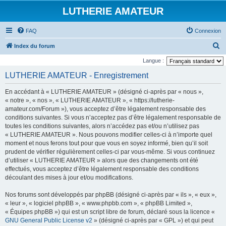
LUTHERIE AMATEUR
FAQ
Connexion
R
Index du forum
e
Langue :
c
LUTHERIE AMATEUR - Enregistrement
h
En accédant à « LUTHERIE AMATEUR » (désigné ci-après par « nous »,
e
« notre », « nos », « LUTHERIE AMATEUR », « https://lutherie-
r
amateur.com/Forum »), vous acceptez d’être légalement responsable des
conditions suivantes. Si vous n’acceptez pas d’être légalement responsable de
c
toutes les conditions suivantes, alors n’accédez pas et/ou n’utilisez pas
h
« LUTHERIE AMATEUR ». Nous pouvons modifier celles-ci à n’importe quel
e
moment et nous ferons tout pour que vous en soyez informé, bien qu’il soit
prudent de vérifier régulièrement celles-ci par vous-même. Si vous continuez
r
d’utiliser « LUTHERIE AMATEUR » alors que des changements ont été
effectués, vous acceptez d’être légalement responsable des conditions
découlant des mises à jour et/ou modifications.
Nos forums sont développés par phpBB (désigné ci-après par « ils », « eux »,
« leur », « logiciel phpBB », « www.phpbb.com », « phpBB Limited »,
« Équipes phpBB ») qui est un script libre de forum, déclaré sous la licence «
GNU General Public License v2
» (désigné ci-après par « GPL ») et qui peut