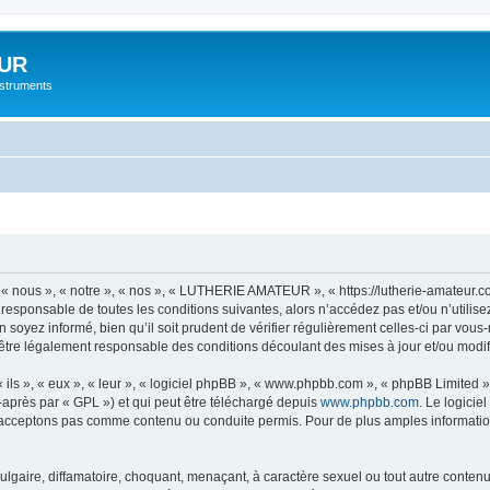
UR
instruments
nous », « notre », « nos », « LUTHERIE AMATEUR », « https://lutherie-amateur.c
t responsable de toutes les conditions suivantes, alors n’accédez pas et/ou n’ut
n soyez informé, bien qu’il soit prudent de vérifier régulièrement celles-ci par 
être légalement responsable des conditions découlant des mises à jour et/ou modif
ls », « eux », « leur », « logiciel phpBB », « www.phpbb.com », « phpBB Limited »,
-après par « GPL ») et qui peut être téléchargé depuis
www.phpbb.com
. Le logicie
acceptons pas comme contenu ou conduite permis. Pour de plus amples informations
lgaire, diffamatoire, choquant, menaçant, à caractère sexuel ou tout autre contenu 