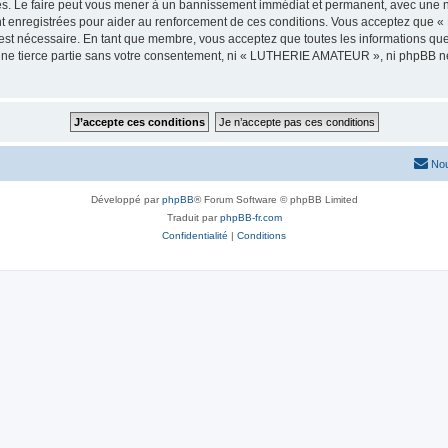
 Le faire peut vous mener à un bannissement immédiat et permanent, avec une notif
nt enregistrées pour aider au renforcement de ces conditions. Vous acceptez qu
 est nécessaire. En tant que membre, vous acceptez que toutes les informations qu
 une tierce partie sans votre consentement, ni « LUTHERIE AMATEUR », ni phpBB n
Nou
Développé par
phpBB
® Forum Software © phpBB Limited
Traduit par
phpBB-fr.com
Confidentialité
|
Conditions