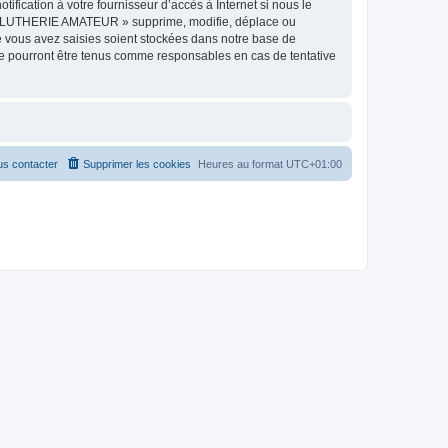
ication à votre fournisseur d’accès à Internet si nous le
e « LUTHERIE AMATEUR » supprime, modifie, déplace ou
e vous avez saisies soient stockées dans notre base de
e pourront être tenus comme responsables en cas de tentative
s contacter
Supprimer les cookies
Heures au format
UTC+01:00