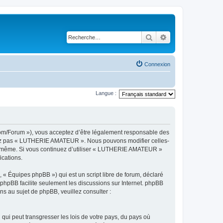
Rechercher
Recherche avancé
Connexion
Langue :
om/Forum »), vous acceptez d’être légalement responsable des
ilisez pas « LUTHERIE AMATEUR ». Nous pouvons modifier celles-
vous-même. Si vous continuez d’utiliser « LUTHERIE AMATEUR »
ications.
 « Équipes phpBB ») qui est un script libre de forum, déclaré
l phpBB facilite seulement les discussions sur Internet. phpBB
 au sujet de phpBB, veuillez consulter :
qui peut transgresser les lois de votre pays, du pays où