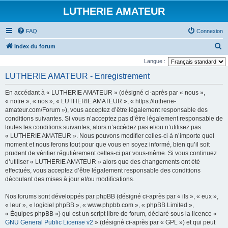
LUTHERIE AMATEUR
FAQ
Connexion
R
Index du forum
e
Langue :
c
LUTHERIE AMATEUR - Enregistrement
h
En accédant à « LUTHERIE AMATEUR » (désigné ci-après par « nous »,
e
« notre », « nos », « LUTHERIE AMATEUR », « https://lutherie-
r
amateur.com/Forum »), vous acceptez d’être légalement responsable des
conditions suivantes. Si vous n’acceptez pas d’être légalement responsable de
c
toutes les conditions suivantes, alors n’accédez pas et/ou n’utilisez pas
h
« LUTHERIE AMATEUR ». Nous pouvons modifier celles-ci à n’importe quel
e
moment et nous ferons tout pour que vous en soyez informé, bien qu’il soit
prudent de vérifier régulièrement celles-ci par vous-même. Si vous continuez
r
d’utiliser « LUTHERIE AMATEUR » alors que des changements ont été
effectués, vous acceptez d’être légalement responsable des conditions
découlant des mises à jour et/ou modifications.
Nos forums sont développés par phpBB (désigné ci-après par « ils », « eux »,
« leur », « logiciel phpBB », « www.phpbb.com », « phpBB Limited »,
« Équipes phpBB ») qui est un script libre de forum, déclaré sous la licence «
GNU General Public License v2
» (désigné ci-après par « GPL ») et qui peut