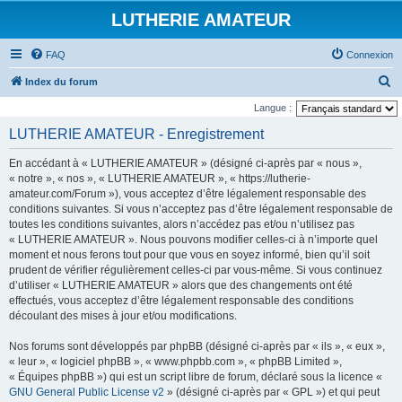
LUTHERIE AMATEUR
FAQ
Connexion
R
Index du forum
e
Langue :
c
LUTHERIE AMATEUR - Enregistrement
h
En accédant à « LUTHERIE AMATEUR » (désigné ci-après par « nous »,
e
« notre », « nos », « LUTHERIE AMATEUR », « https://lutherie-
r
amateur.com/Forum »), vous acceptez d’être légalement responsable des
conditions suivantes. Si vous n’acceptez pas d’être légalement responsable de
c
toutes les conditions suivantes, alors n’accédez pas et/ou n’utilisez pas
h
« LUTHERIE AMATEUR ». Nous pouvons modifier celles-ci à n’importe quel
e
moment et nous ferons tout pour que vous en soyez informé, bien qu’il soit
prudent de vérifier régulièrement celles-ci par vous-même. Si vous continuez
r
d’utiliser « LUTHERIE AMATEUR » alors que des changements ont été
effectués, vous acceptez d’être légalement responsable des conditions
découlant des mises à jour et/ou modifications.
Nos forums sont développés par phpBB (désigné ci-après par « ils », « eux »,
« leur », « logiciel phpBB », « www.phpbb.com », « phpBB Limited »,
« Équipes phpBB ») qui est un script libre de forum, déclaré sous la licence «
GNU General Public License v2
» (désigné ci-après par « GPL ») et qui peut