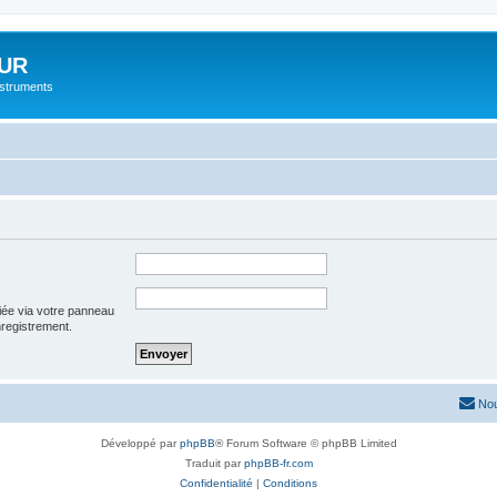
UR
instruments
iée via votre panneau
enregistrement.
Nou
Développé par
phpBB
® Forum Software © phpBB Limited
Traduit par
phpBB-fr.com
Confidentialité
|
Conditions