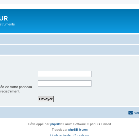
UR
instruments
iée via votre panneau
enregistrement.
Nou
Développé par
phpBB
® Forum Software © phpBB Limited
Traduit par
phpBB-fr.com
Confidentialité
|
Conditions