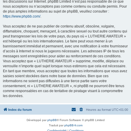
les discussions sur Internet. phpBB Limited n’est pas responsable de ce que
nous acceptons ou n’acceptons pas comme contenu ou conduite permis. Pour
de plus amples informations au sujet de phpBB, veuillez consulter :
https://www.phpbb.com/
.
Vous acceptez de ne pas publier de contenu abusif, obscène, vulgaire,
diffamatoire, choquant, menaçant, à caractère sexuel ou tout autre contenu qui
peut transgresser les lois de votre pays, du pays où « LUTHERIE AMATEUR »
est hébergé ou les lois internationales. Le faire peut vous mener à un
bannissement immédiat et permanent, avec une notification à votre fournisseur
d’accès à Internet si nous le jugeons nécessaire. Les adresses IP de tous les
messages sont enregistrées pour aider au renforcement de ces conditions.
Vous acceptez que « LUTHERIE AMATEUR » supprime, modifie, déplace ou
verrouille n’importe quel sujet lorsque nous estimons que cela est nécessaire.
En tant que membre, vous acceptez que toutes les informations que vous avez
saisies soient stockées dans notre base de données. Bien que ces
informations ne soient pas diffusées à une tierce partie sans votre
consentement, ni « LUTHERIE AMATEUR », ni phpBB ne pourront être tenus
comme responsables en cas de tentative de piratage visant à compromettre
les données.
Index du forum
Heures au format
UTC+01:00
Développé par
phpBB
® Forum Software © phpBB Limited
Traduit par
phpBB-fr.com
Confidentialité
|
Conditions