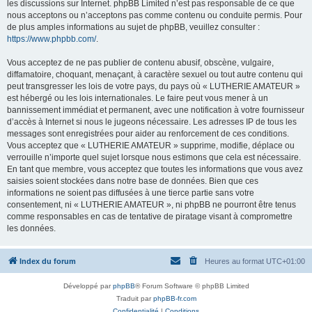
les discussions sur Internet. phpBB Limited n’est pas responsable de ce que
nous acceptons ou n’acceptons pas comme contenu ou conduite permis. Pour
de plus amples informations au sujet de phpBB, veuillez consulter :
https://www.phpbb.com/
.
Vous acceptez de ne pas publier de contenu abusif, obscène, vulgaire,
diffamatoire, choquant, menaçant, à caractère sexuel ou tout autre contenu qui
peut transgresser les lois de votre pays, du pays où « LUTHERIE AMATEUR »
est hébergé ou les lois internationales. Le faire peut vous mener à un
bannissement immédiat et permanent, avec une notification à votre fournisseur
d’accès à Internet si nous le jugeons nécessaire. Les adresses IP de tous les
messages sont enregistrées pour aider au renforcement de ces conditions.
Vous acceptez que « LUTHERIE AMATEUR » supprime, modifie, déplace ou
verrouille n’importe quel sujet lorsque nous estimons que cela est nécessaire.
En tant que membre, vous acceptez que toutes les informations que vous avez
saisies soient stockées dans notre base de données. Bien que ces
informations ne soient pas diffusées à une tierce partie sans votre
consentement, ni « LUTHERIE AMATEUR », ni phpBB ne pourront être tenus
comme responsables en cas de tentative de piratage visant à compromettre
les données.
Index du forum
Heures au format
UTC+01:00
Développé par
phpBB
® Forum Software © phpBB Limited
Traduit par
phpBB-fr.com
Confidentialité
|
Conditions