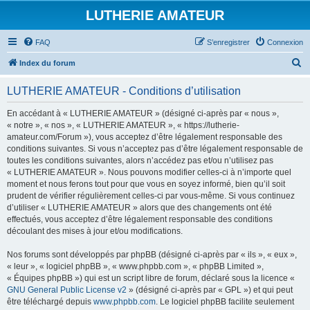
LUTHERIE AMATEUR
FAQ
S’enregistrer
Connexion
R
Index du forum
e
LUTHERIE AMATEUR - Conditions d’utilisation
c
h
En accédant à « LUTHERIE AMATEUR » (désigné ci-après par « nous »,
« notre », « nos », « LUTHERIE AMATEUR », « https://lutherie-
e
amateur.com/Forum »), vous acceptez d’être légalement responsable des
r
conditions suivantes. Si vous n’acceptez pas d’être légalement responsable de
toutes les conditions suivantes, alors n’accédez pas et/ou n’utilisez pas
c
« LUTHERIE AMATEUR ». Nous pouvons modifier celles-ci à n’importe quel
h
moment et nous ferons tout pour que vous en soyez informé, bien qu’il soit
prudent de vérifier régulièrement celles-ci par vous-même. Si vous continuez
e
d’utiliser « LUTHERIE AMATEUR » alors que des changements ont été
r
effectués, vous acceptez d’être légalement responsable des conditions
découlant des mises à jour et/ou modifications.
Nos forums sont développés par phpBB (désigné ci-après par « ils », « eux »,
« leur », « logiciel phpBB », « www.phpbb.com », « phpBB Limited »,
« Équipes phpBB ») qui est un script libre de forum, déclaré sous la licence «
GNU General Public License v2
» (désigné ci-après par « GPL ») et qui peut
être téléchargé depuis
www.phpbb.com
. Le logiciel phpBB facilite seulement