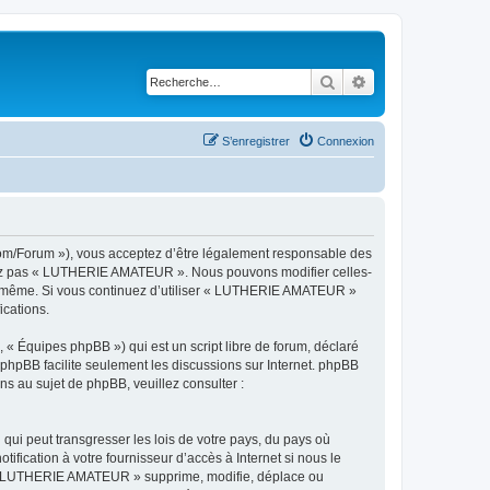
Rechercher
Recherche avancé
S’enregistrer
Connexion
om/Forum »), vous acceptez d’être légalement responsable des
ilisez pas « LUTHERIE AMATEUR ». Nous pouvons modifier celles-
vous-même. Si vous continuez d’utiliser « LUTHERIE AMATEUR »
ications.
 « Équipes phpBB ») qui est un script libre de forum, déclaré
l phpBB facilite seulement les discussions sur Internet. phpBB
 au sujet de phpBB, veuillez consulter :
qui peut transgresser les lois de votre pays, du pays où
ication à votre fournisseur d’accès à Internet si nous le
e « LUTHERIE AMATEUR » supprime, modifie, déplace ou