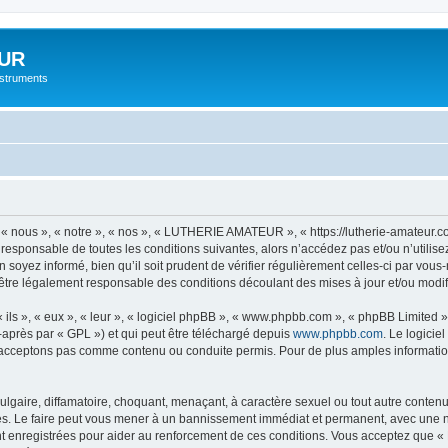
UR
instruments
nous », « notre », « nos », « LUTHERIE AMATEUR », « https://lutherie-amateur.c
t responsable de toutes les conditions suivantes, alors n’accédez pas et/ou n’ut
n soyez informé, bien qu’il soit prudent de vérifier régulièrement celles-ci par 
être légalement responsable des conditions découlant des mises à jour et/ou modif
ls », « eux », « leur », « logiciel phpBB », « www.phpbb.com », « phpBB Limited »,
-après par « GPL ») et qui peut être téléchargé depuis
www.phpbb.com
. Le logicie
acceptons pas comme contenu ou conduite permis. Pour de plus amples informations
lgaire, diffamatoire, choquant, menaçant, à caractère sexuel ou tout autre contenu 
 Le faire peut vous mener à un bannissement immédiat et permanent, avec une notif
nt enregistrées pour aider au renforcement de ces conditions. Vous acceptez qu