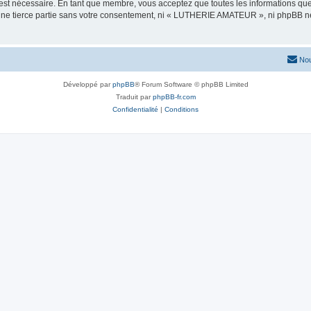
 est nécessaire. En tant que membre, vous acceptez que toutes les informations qu
 une tierce partie sans votre consentement, ni « LUTHERIE AMATEUR », ni phpBB n
Nou
Développé par
phpBB
® Forum Software © phpBB Limited
Traduit par
phpBB-fr.com
Confidentialité
|
Conditions