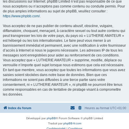
les discussions sur Internet. phpBB Limited n’est pas responsable de ce que
nous acceptons ou n’acceptons pas comme contenu ou conduite permis. Pour
de plus amples informations au sujet de phpBB, veuillez consulter :
https://www.phpbb.com/
.
Vous acceptez de ne pas publier de contenu abusif, obscène, vulgaire,
diffamatoire, choquant, menaçant, à caractère sexuel ou tout autre contenu qui
peut transgresser les lois de votre pays, du pays où « LUTHERIE AMATEUR »
est hébergé ou les lois internationales. Le faire peut vous mener à un
bannissement immédiat et permanent, avec une notification à votre fournisseur
d’accès à Internet si nous le jugeons nécessaire. Les adresses IP de tous les
messages sont enregistrées pour aider au renforcement de ces conditions.
Vous acceptez que « LUTHERIE AMATEUR » supprime, modifie, déplace ou
verrouille n’importe quel sujet lorsque nous estimons que cela est nécessaire.
En tant que membre, vous acceptez que toutes les informations que vous avez
saisies soient stockées dans notre base de données. Bien que ces
informations ne soient pas diffusées à une tierce partie sans votre
consentement, ni « LUTHERIE AMATEUR », ni phpBB ne pourront être tenus
comme responsables en cas de tentative de piratage visant à compromettre
les données.
Index du forum
Heures au format
UTC+01:00
Développé par
phpBB
® Forum Software © phpBB Limited
Traduit par
phpBB-fr.com
Confidentialité
|
Conditions