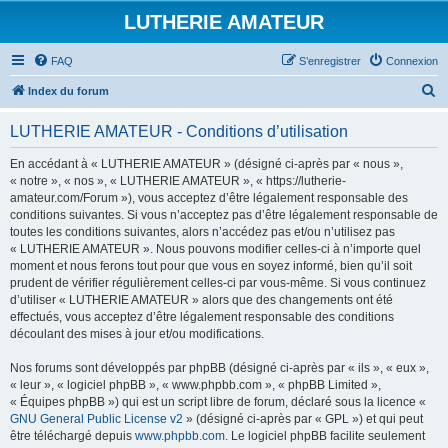
LUTHERIE AMATEUR
FAQ
S’enregistrer
Connexion
R
Index du forum
e
LUTHERIE AMATEUR - Conditions d’utilisation
c
h
En accédant à « LUTHERIE AMATEUR » (désigné ci-après par « nous »,
« notre », « nos », « LUTHERIE AMATEUR », « https://lutherie-
e
amateur.com/Forum »), vous acceptez d’être légalement responsable des
r
conditions suivantes. Si vous n’acceptez pas d’être légalement responsable de
toutes les conditions suivantes, alors n’accédez pas et/ou n’utilisez pas
c
« LUTHERIE AMATEUR ». Nous pouvons modifier celles-ci à n’importe quel
h
moment et nous ferons tout pour que vous en soyez informé, bien qu’il soit
prudent de vérifier régulièrement celles-ci par vous-même. Si vous continuez
e
d’utiliser « LUTHERIE AMATEUR » alors que des changements ont été
r
effectués, vous acceptez d’être légalement responsable des conditions
découlant des mises à jour et/ou modifications.
Nos forums sont développés par phpBB (désigné ci-après par « ils », « eux »,
« leur », « logiciel phpBB », « www.phpbb.com », « phpBB Limited »,
« Équipes phpBB ») qui est un script libre de forum, déclaré sous la licence «
GNU General Public License v2
» (désigné ci-après par « GPL ») et qui peut
être téléchargé depuis
www.phpbb.com
. Le logiciel phpBB facilite seulement