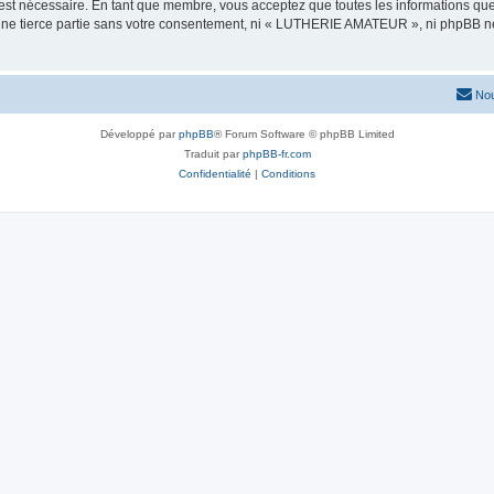
 est nécessaire. En tant que membre, vous acceptez que toutes les informations qu
 une tierce partie sans votre consentement, ni « LUTHERIE AMATEUR », ni phpBB n
Nou
Développé par
phpBB
® Forum Software © phpBB Limited
Traduit par
phpBB-fr.com
Confidentialité
|
Conditions