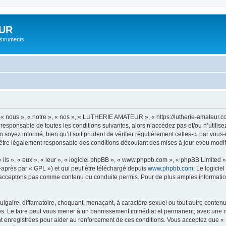
UR
instruments
nous », « notre », « nos », « LUTHERIE AMATEUR », « https://lutherie-amateur.c
t responsable de toutes les conditions suivantes, alors n’accédez pas et/ou n’ut
n soyez informé, bien qu’il soit prudent de vérifier régulièrement celles-ci par 
être légalement responsable des conditions découlant des mises à jour et/ou modif
ls », « eux », « leur », « logiciel phpBB », « www.phpbb.com », « phpBB Limited »,
-après par « GPL ») et qui peut être téléchargé depuis
www.phpbb.com
. Le logicie
acceptons pas comme contenu ou conduite permis. Pour de plus amples informations
lgaire, diffamatoire, choquant, menaçant, à caractère sexuel ou tout autre contenu 
 Le faire peut vous mener à un bannissement immédiat et permanent, avec une notif
nt enregistrées pour aider au renforcement de ces conditions. Vous acceptez qu