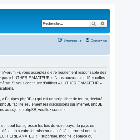
Rechercher
Recherche avancé
S’enregistrer
Connexion
om/Forum »), vous acceptez d’être légalement responsable des
ilisez pas « LUTHERIE AMATEUR ». Nous pouvons modifier celles-
vous-même. Si vous continuez d’utiliser « LUTHERIE AMATEUR »
ications.
 « Équipes phpBB ») qui est un script libre de forum, déclaré
l phpBB facilite seulement les discussions sur Internet. phpBB
 au sujet de phpBB, veuillez consulter :
qui peut transgresser les lois de votre pays, du pays où
ication à votre fournisseur d’accès à Internet si nous le
e « LUTHERIE AMATEUR » supprime, modifie, déplace ou