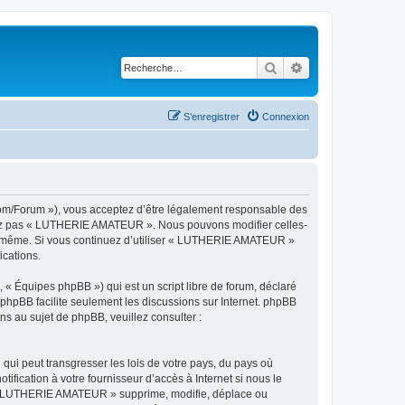
Rechercher
Recherche avancé
S’enregistrer
Connexion
om/Forum »), vous acceptez d’être légalement responsable des
ilisez pas « LUTHERIE AMATEUR ». Nous pouvons modifier celles-
vous-même. Si vous continuez d’utiliser « LUTHERIE AMATEUR »
ications.
 « Équipes phpBB ») qui est un script libre de forum, déclaré
l phpBB facilite seulement les discussions sur Internet. phpBB
 au sujet de phpBB, veuillez consulter :
qui peut transgresser les lois de votre pays, du pays où
ication à votre fournisseur d’accès à Internet si nous le
e « LUTHERIE AMATEUR » supprime, modifie, déplace ou