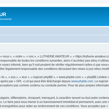
UR
instruments
nous », « notre », « nos », « LUTHERIE AMATEUR », « https://lutherie-amateur.c
t responsable de toutes les conditions suivantes, alors n’accédez pas et/ou n’ut
n soyez informé, bien qu’il soit prudent de vérifier régulièrement celles-ci par 
être légalement responsable des conditions découlant des mises à jour et/ou modif
ls », « eux », « leur », « logiciel phpBB », « www.phpbb.com », « phpBB Limited »,
-après par « GPL ») et qui peut être téléchargé depuis
www.phpbb.com
. Le logicie
acceptons pas comme contenu ou conduite permis. Pour de plus amples informations
lgaire, diffamatoire, choquant, menaçant, à caractère sexuel ou tout autre contenu 
 Le faire peut vous mener à un bannissement immédiat et permanent, avec une notif
nt enregistrées pour aider au renforcement de ces conditions. Vous acceptez qu