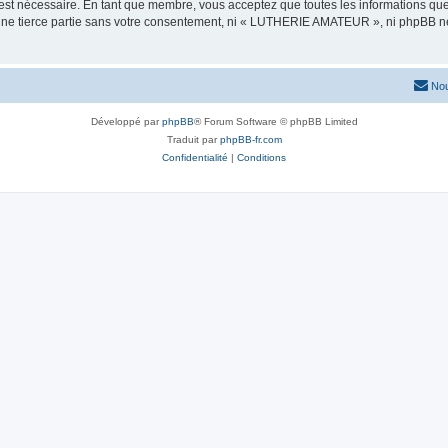
 est nécessaire. En tant que membre, vous acceptez que toutes les informations qu
 une tierce partie sans votre consentement, ni « LUTHERIE AMATEUR », ni phpBB n
Nou
Développé par
phpBB
® Forum Software © phpBB Limited
Traduit par
phpBB-fr.com
Confidentialité
|
Conditions