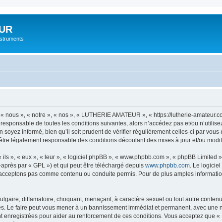
UR
instruments
nous », « notre », « nos », « LUTHERIE AMATEUR », « https://lutherie-amateur.c
t responsable de toutes les conditions suivantes, alors n’accédez pas et/ou n’ut
n soyez informé, bien qu’il soit prudent de vérifier régulièrement celles-ci par 
être légalement responsable des conditions découlant des mises à jour et/ou modif
ls », « eux », « leur », « logiciel phpBB », « www.phpbb.com », « phpBB Limited »,
-après par « GPL ») et qui peut être téléchargé depuis
www.phpbb.com
. Le logicie
acceptons pas comme contenu ou conduite permis. Pour de plus amples informations
lgaire, diffamatoire, choquant, menaçant, à caractère sexuel ou tout autre contenu 
 Le faire peut vous mener à un bannissement immédiat et permanent, avec une notif
nt enregistrées pour aider au renforcement de ces conditions. Vous acceptez qu