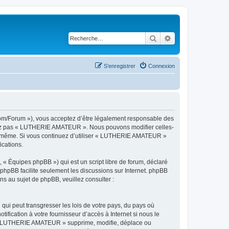
Rechercher
Recherche avancé
S’enregistrer
Connexion
om/Forum »), vous acceptez d’être légalement responsable des
ilisez pas « LUTHERIE AMATEUR ». Nous pouvons modifier celles-
vous-même. Si vous continuez d’utiliser « LUTHERIE AMATEUR »
ications.
 « Équipes phpBB ») qui est un script libre de forum, déclaré
l phpBB facilite seulement les discussions sur Internet. phpBB
 au sujet de phpBB, veuillez consulter :
qui peut transgresser les lois de votre pays, du pays où
ication à votre fournisseur d’accès à Internet si nous le
e « LUTHERIE AMATEUR » supprime, modifie, déplace ou