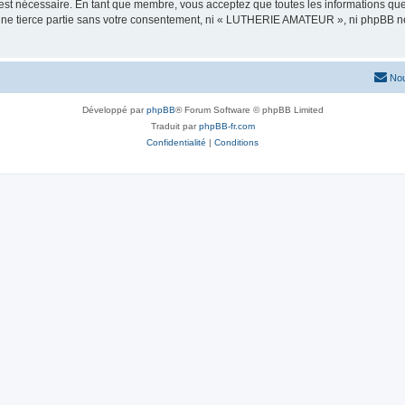
 est nécessaire. En tant que membre, vous acceptez que toutes les informations qu
 une tierce partie sans votre consentement, ni « LUTHERIE AMATEUR », ni phpBB n
Nou
Développé par
phpBB
® Forum Software © phpBB Limited
Traduit par
phpBB-fr.com
Confidentialité
|
Conditions