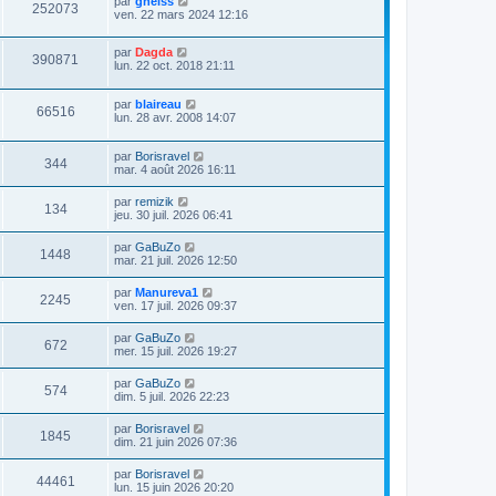
par
gneiss
252073
ven. 22 mars 2024 12:16
par
Dagda
390871
lun. 22 oct. 2018 21:11
par
blaireau
66516
lun. 28 avr. 2008 14:07
par
Borisravel
344
mar. 4 août 2026 16:11
par
remizik
134
jeu. 30 juil. 2026 06:41
par
GaBuZo
1448
mar. 21 juil. 2026 12:50
par
Manureva1
2245
ven. 17 juil. 2026 09:37
par
GaBuZo
672
mer. 15 juil. 2026 19:27
par
GaBuZo
574
dim. 5 juil. 2026 22:23
par
Borisravel
1845
dim. 21 juin 2026 07:36
par
Borisravel
44461
lun. 15 juin 2026 20:20