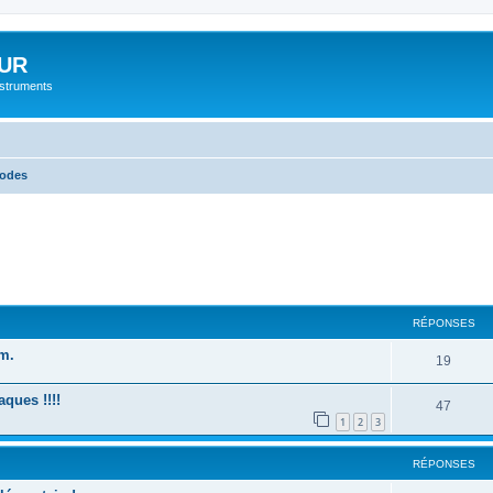
UR
instruments
hodes
cher
cherche avancée
RÉPONSES
m.
19
aques !!!!
47
1
2
3
RÉPONSES