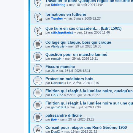
Travailler le bois: Quelques règles de sécurité 
par
5thString
»
mar. 10 août 2004 11:04
formations en lutherie
par
Tranber
»
mar. 8 mars 2005 22:27
Que faire en cas d'accident.... (Edit 15/05)
par
stitchguitarist
»
ven. 12 mai 2006 11:46
Collage qui claque, bois qui craque
par
Alexlyvity
»
mer. 29 juil. 2026 16:55
Question pour un manche laminé
par
remizik
»
mer. 29 juil. 2026 19:21
Fissure manche
par
Jip
»
jeu. 16 juil. 2026 12:11
Protection médiators bois
par
Raintime
»
lun. 2 févr. 2026 10:15
Finition qui réagit à la lumière noire, quelqu'un
par
GaBuZo
»
mer. 15 juil. 2026 19:27
Finition qui réagit à la lumière noire sur une gu
par
gema1831
»
dim. 5 juil. 2026 17:38
palissandre difficile
par
jipé
»
sam. 20 juin 2026 13:22
Conseil pour retaper une René Gérôme 1950
par
DuplO
»
mar. 19 juin 2012 21:32