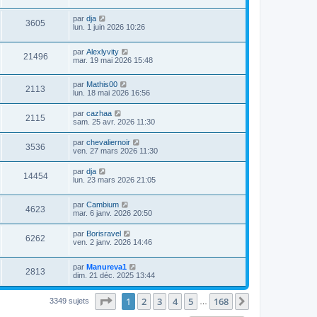
par
dja
3605
lun. 1 juin 2026 10:26
par
Alexlyvity
21496
mar. 19 mai 2026 15:48
par
Mathis00
2113
lun. 18 mai 2026 16:56
par
cazhaa
2115
sam. 25 avr. 2026 11:30
par
chevaliernoir
3536
ven. 27 mars 2026 11:30
par
dja
14454
lun. 23 mars 2026 21:05
par
Cambium
4623
mar. 6 janv. 2026 20:50
par
Borisravel
6262
ven. 2 janv. 2026 14:46
par
Manureva1
2813
dim. 21 déc. 2025 13:44
Page
1
sur
168
1
2
3
4
5
168
Suivante
3349 sujets
…