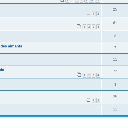
1
7
8
9
10
11
…
25
1
2
61
1
2
3
4
8
c des aimants
7
11
ute
72
1
2
3
4
3
36
1
2
11