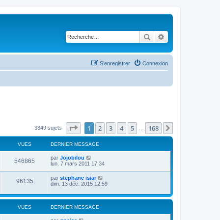
Rechercher
Recherche avancé
S’enregistrer
Connexion
Page
1
sur
168
1
2
3
4
5
168
Suivante
3349 sujets
…
VUES
DERNIER MESSAGE
par
Jojobilou
546865
lun. 7 mars 2011 17:34
par
stephane isiar
96135
dim. 13 déc. 2015 12:59
VUES
DERNIER MESSAGE