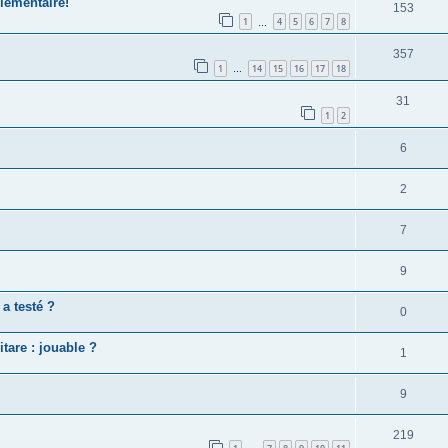
élémentaire!
153
1
4
5
6
7
8
…
357
1
14
15
16
17
18
…
31
1
2
6
2
7
9
 a testé ?
0
itare : jouable ?
1
9
219