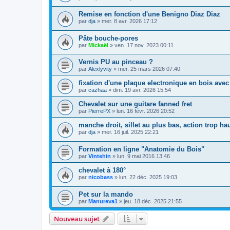
Remise en fonction d'une Benigno Diaz Diaz
par
dja
»
mer. 8 avr. 2026 17:12
Pâte bouche-pores
par
Mickaël
»
ven. 17 nov. 2023 00:11
Vernis PU au pinceau ?
par
Alexlyvity
»
mer. 25 mars 2026 07:40
fixation d'une plaque electronique en bois ave
par
cazhaa
»
dim. 19 avr. 2026 15:54
Chevalet sur une guitare fanned fret
par
PierrePX
»
lun. 16 févr. 2026 20:52
manche droit, sillet au plus bas, action trop ha
par
dja
»
mer. 16 juil. 2025 22:21
Formation en ligne "Anatomie du Bois"
par
Vintehin
»
lun. 9 mai 2016 13:46
chevalet à 180°
par
nicobass
»
lun. 22 déc. 2025 19:03
Pet sur la mando
par
Manureva1
»
jeu. 18 déc. 2025 21:55
Nouveau sujet