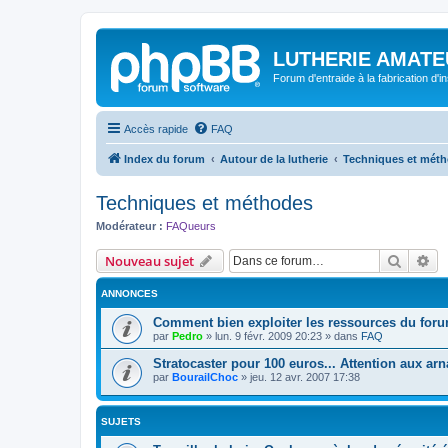
LUTHERIE AMATE
Forum d'entraide à la fabrication d'
Accès rapide
FAQ
Index du forum
Autour de la lutherie
Techniques et mét
Techniques et méthodes
Modérateur :
FAQueurs
Recher
Re
Nouveau sujet
ANNONCES
Comment bien exploiter les ressources du foru
par
Pedro
»
lun. 9 févr. 2009 20:23
» dans
FAQ
Stratocaster pour 100 euros... Attention aux arn
par
BourailChoc
»
jeu. 12 avr. 2007 17:38
SUJETS