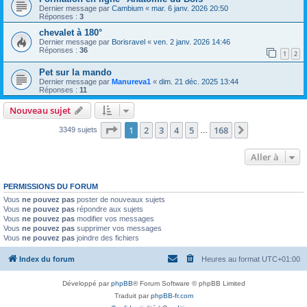
Dernier message par
Cambium
«
mar. 6 janv. 2026 20:50
Réponses :
3
chevalet à 180°
Dernier message par
Borisravel
«
ven. 2 janv. 2026 14:46
Réponses :
36
1
2
Pet sur la mando
Dernier message par
Manureva1
«
dim. 21 déc. 2025 13:44
Réponses :
11
Nouveau sujet
Page
1
sur
168
1
2
3
4
5
168
Suivante
3349 sujets
…
Aller à
PERMISSIONS DU FORUM
Vous
ne pouvez pas
poster de nouveaux sujets
Vous
ne pouvez pas
répondre aux sujets
Vous
ne pouvez pas
modifier vos messages
Vous
ne pouvez pas
supprimer vos messages
Vous
ne pouvez pas
joindre des fichiers
Index du forum
Heures au format
UTC+01:00
Développé par
phpBB
® Forum Software © phpBB Limited
Traduit par
phpBB-fr.com