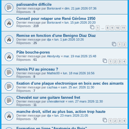
palissandre difficile
Dernier message par
Borisravel
«
dim. 21 juin 2026 07:36
Réponses :
9
Conseil pour retaper une René Gérôme 1950
Dernier message par
Borisravel
«
lun. 15 juin 2026 20:20
Réponses :
219
1
8
9
10
11
…
Remise en fonction d'une Benigno Diaz Diaz
Dernier message par
dja
«
lun. 1 juin 2026 10:26
Réponses :
25
1
2
Pâte bouche-pores
Dernier message par
Alexlyvity
«
mar. 19 mai 2026 15:48
Réponses :
61
1
2
3
4
Vernis PU au pinceau ?
Dernier message par
Mathis00
«
lun. 18 mai 2026 16:56
Réponses :
8
fixation d'une plaque electronique en bois avec des aimants
Dernier message par
cazhaa
«
sam. 25 avr. 2026 11:30
Réponses :
7
Chevalet sur une guitare fanned fret
Dernier message par
chevaliernoir
«
ven. 27 mars 2026 11:30
Réponses :
11
manche droit, sillet au plus bas, action trop haute
Dernier message par
dja
«
lun. 23 mars 2026 21:05
Réponses :
72
1
2
3
4
Formation en ligne "Anatomie du Bois"