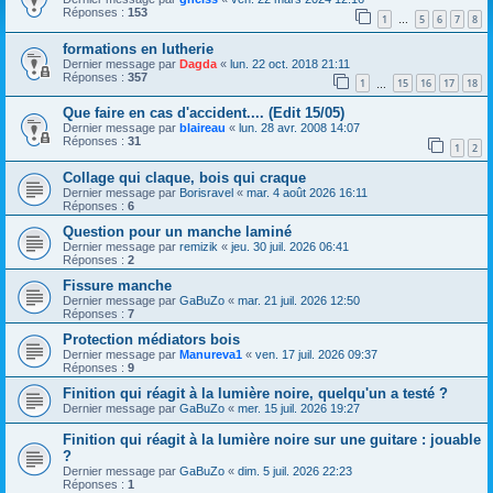
Réponses :
153
1
5
6
7
8
…
formations en lutherie
Dernier message par
Dagda
«
lun. 22 oct. 2018 21:11
Réponses :
357
1
15
16
17
18
…
Que faire en cas d'accident.... (Edit 15/05)
Dernier message par
blaireau
«
lun. 28 avr. 2008 14:07
Réponses :
31
1
2
Collage qui claque, bois qui craque
Dernier message par
Borisravel
«
mar. 4 août 2026 16:11
Réponses :
6
Question pour un manche laminé
Dernier message par
remizik
«
jeu. 30 juil. 2026 06:41
Réponses :
2
Fissure manche
Dernier message par
GaBuZo
«
mar. 21 juil. 2026 12:50
Réponses :
7
Protection médiators bois
Dernier message par
Manureva1
«
ven. 17 juil. 2026 09:37
Réponses :
9
Finition qui réagit à la lumière noire, quelqu'un a testé ?
Dernier message par
GaBuZo
«
mer. 15 juil. 2026 19:27
Finition qui réagit à la lumière noire sur une guitare : jouable
?
Dernier message par
GaBuZo
«
dim. 5 juil. 2026 22:23
Réponses :
1