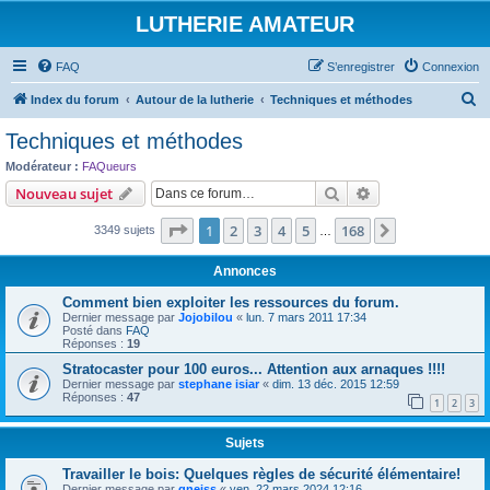
LUTHERIE AMATEUR
FAQ
S’enregistrer
Connexion
R
Index du forum
Autour de la lutherie
Techniques et méthodes
e
Techniques et méthodes
c
Modérateur :
FAQueurs
h
Rechercher
Recherche avanc
Nouveau sujet
e
Page
1
sur
168
1
2
3
4
5
168
Suivante
3349 sujets
r
…
c
Annonces
h
Comment bien exploiter les ressources du forum.
e
Dernier message par
Jojobilou
«
lun. 7 mars 2011 17:34
Posté dans
FAQ
r
Réponses :
19
Stratocaster pour 100 euros... Attention aux arnaques !!!!
Dernier message par
stephane isiar
«
dim. 13 déc. 2015 12:59
Réponses :
47
1
2
3
Sujets
Travailler le bois: Quelques règles de sécurité élémentaire!
Dernier message par
gneiss
«
ven. 22 mars 2024 12:16