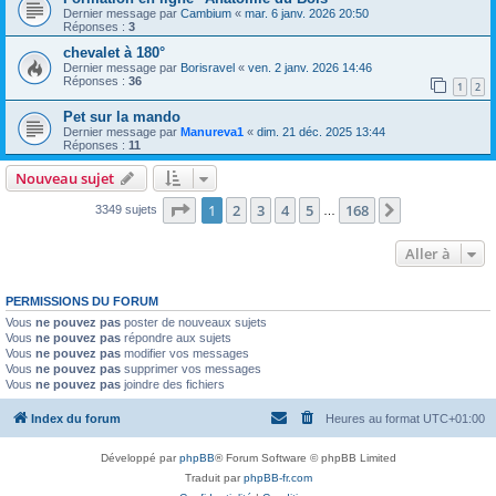
Dernier message par
Cambium
«
mar. 6 janv. 2026 20:50
Réponses :
3
chevalet à 180°
Dernier message par
Borisravel
«
ven. 2 janv. 2026 14:46
Réponses :
36
1
2
Pet sur la mando
Dernier message par
Manureva1
«
dim. 21 déc. 2025 13:44
Réponses :
11
Nouveau sujet
Page
1
sur
168
1
2
3
4
5
168
Suivante
3349 sujets
…
Aller à
PERMISSIONS DU FORUM
Vous
ne pouvez pas
poster de nouveaux sujets
Vous
ne pouvez pas
répondre aux sujets
Vous
ne pouvez pas
modifier vos messages
Vous
ne pouvez pas
supprimer vos messages
Vous
ne pouvez pas
joindre des fichiers
Index du forum
Heures au format
UTC+01:00
Développé par
phpBB
® Forum Software © phpBB Limited
Traduit par
phpBB-fr.com