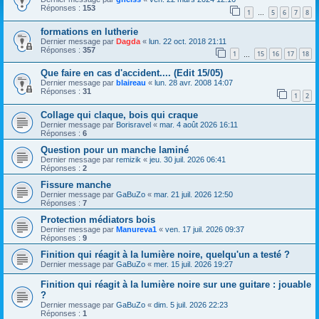
Réponses :
153
1
5
6
7
8
…
formations en lutherie
Dernier message par
Dagda
«
lun. 22 oct. 2018 21:11
Réponses :
357
1
15
16
17
18
…
Que faire en cas d'accident.... (Edit 15/05)
Dernier message par
blaireau
«
lun. 28 avr. 2008 14:07
Réponses :
31
1
2
Collage qui claque, bois qui craque
Dernier message par
Borisravel
«
mar. 4 août 2026 16:11
Réponses :
6
Question pour un manche laminé
Dernier message par
remizik
«
jeu. 30 juil. 2026 06:41
Réponses :
2
Fissure manche
Dernier message par
GaBuZo
«
mar. 21 juil. 2026 12:50
Réponses :
7
Protection médiators bois
Dernier message par
Manureva1
«
ven. 17 juil. 2026 09:37
Réponses :
9
Finition qui réagit à la lumière noire, quelqu'un a testé ?
Dernier message par
GaBuZo
«
mer. 15 juil. 2026 19:27
Finition qui réagit à la lumière noire sur une guitare : jouable
?
Dernier message par
GaBuZo
«
dim. 5 juil. 2026 22:23
Réponses :
1