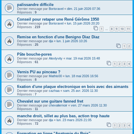
palissandre difficile
Dernier message par
Borisravel
«
dim. 21 juin 2026 07:36
Réponses :
9
Conseil pour retaper une René Gérôme 1950
Dernier message par
Borisravel
«
lun. 15 juin 2026 20:20
Réponses :
219
1
8
9
10
11
…
Remise en fonction d'une Benigno Diaz Diaz
Dernier message par
dja
«
lun. 1 juin 2026 10:26
Réponses :
25
1
2
Pâte bouche-pores
Dernier message par
Alexlyvity
«
mar. 19 mai 2026 15:48
Réponses :
61
1
2
3
4
Vernis PU au pinceau ?
Dernier message par
Mathis00
«
lun. 18 mai 2026 16:56
Réponses :
8
fixation d'une plaque electronique en bois avec des aimants
Dernier message par
cazhaa
«
sam. 25 avr. 2026 11:30
Réponses :
7
Chevalet sur une guitare fanned fret
Dernier message par
chevaliernoir
«
ven. 27 mars 2026 11:30
Réponses :
11
manche droit, sillet au plus bas, action trop haute
Dernier message par
dja
«
lun. 23 mars 2026 21:05
Réponses :
72
1
2
3
4
Formation en ligne "Anatomie du Bois"