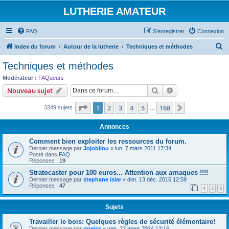
LUTHERIE AMATEUR
FAQ
S’enregistrer
Connexion
R
Index du forum
Autour de la lutherie
Techniques et méthodes
e
Techniques et méthodes
c
Modérateur :
FAQueurs
h
Rechercher
Recherche avanc
Nouveau sujet
e
Page
1
sur
168
1
2
3
4
5
168
Suivante
3349 sujets
r
…
c
Annonces
h
Comment bien exploiter les ressources du forum.
e
Dernier message par
Jojobilou
«
lun. 7 mars 2011 17:34
Posté dans
FAQ
r
Réponses :
19
Stratocaster pour 100 euros... Attention aux arnaques !!!!
Dernier message par
stephane isiar
«
dim. 13 déc. 2015 12:59
Réponses :
47
1
2
3
Sujets
Travailler le bois: Quelques règles de sécurité élémentaire!
Dernier message par
gneiss
«
ven. 22 mars 2024 12:16