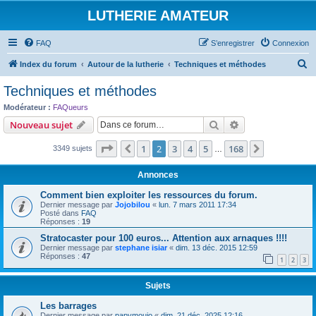
LUTHERIE AMATEUR
FAQ
S’enregistrer
Connexion
R
Index du forum
Autour de la lutherie
Techniques et méthodes
e
Techniques et méthodes
c
Modérateur :
FAQueurs
h
Rechercher
Recherche avanc
Nouveau sujet
e
Page
2
sur
168
1
2
3
4
5
168
Précédente
Suivante
3349 sujets
r
…
c
Annonces
h
Comment bien exploiter les ressources du forum.
e
Dernier message par
Jojobilou
«
lun. 7 mars 2011 17:34
Posté dans
FAQ
r
Réponses :
19
Stratocaster pour 100 euros... Attention aux arnaques !!!!
Dernier message par
stephane isiar
«
dim. 13 déc. 2015 12:59
Réponses :
47
1
2
3
Sujets
Les barrages
Dernier message par
papymoujo
«
dim. 21 déc. 2025 12:16