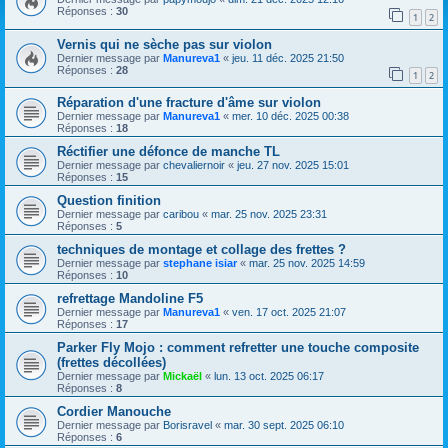
Réponses :
30
1
2
Vernis qui ne sèche pas sur violon
Dernier message par
Manureva1
«
jeu. 11 déc. 2025 21:50
Réponses :
28
1
2
Réparation d'une fracture d'âme sur violon
Dernier message par
Manureva1
«
mer. 10 déc. 2025 00:38
Réponses :
18
Réctifier une défonce de manche TL
Dernier message par
chevaliernoir
«
jeu. 27 nov. 2025 15:01
Réponses :
15
Question finition
Dernier message par
caribou
«
mar. 25 nov. 2025 23:31
Réponses :
5
techniques de montage et collage des frettes ?
Dernier message par
stephane isiar
«
mar. 25 nov. 2025 14:59
Réponses :
10
refrettage Mandoline F5
Dernier message par
Manureva1
«
ven. 17 oct. 2025 21:07
Réponses :
17
Parker Fly Mojo : comment refretter une touche composite
(frettes décollées)
Dernier message par
Mickaël
«
lun. 13 oct. 2025 06:17
Réponses :
8
Cordier Manouche
Dernier message par
Borisravel
«
mar. 30 sept. 2025 06:10
Réponses :
6