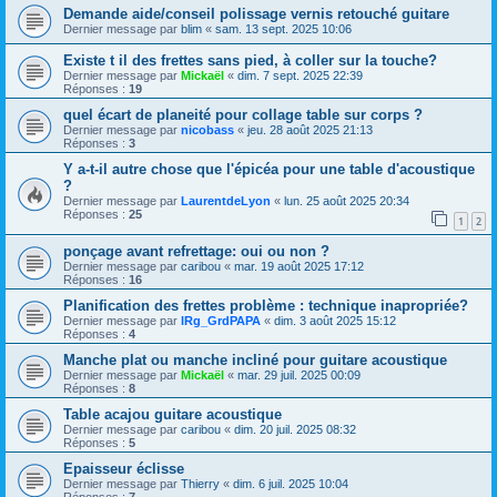
Demande aide/conseil polissage vernis retouché guitare
Dernier message par
blim
«
sam. 13 sept. 2025 10:06
Existe t il des frettes sans pied, à coller sur la touche?
Dernier message par
Mickaël
«
dim. 7 sept. 2025 22:39
Réponses :
19
quel écart de planeité pour collage table sur corps ?
Dernier message par
nicobass
«
jeu. 28 août 2025 21:13
Réponses :
3
Y a-t-il autre chose que l'épicéa pour une table d'acoustique
?
Dernier message par
LaurentdeLyon
«
lun. 25 août 2025 20:34
Réponses :
25
1
2
ponçage avant refrettage: oui ou non ?
Dernier message par
caribou
«
mar. 19 août 2025 17:12
Réponses :
16
Planification des frettes problème : technique inapropriée?
Dernier message par
lRg_GrdPAPA
«
dim. 3 août 2025 15:12
Réponses :
4
Manche plat ou manche incliné pour guitare acoustique
Dernier message par
Mickaël
«
mar. 29 juil. 2025 00:09
Réponses :
8
Table acajou guitare acoustique
Dernier message par
caribou
«
dim. 20 juil. 2025 08:32
Réponses :
5
Epaisseur éclisse
Dernier message par
Thierry
«
dim. 6 juil. 2025 10:04