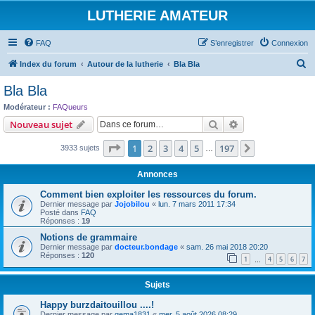
LUTHERIE AMATEUR
FAQ
S’enregistrer
Connexion
R
Index du forum
Autour de la lutherie
Bla Bla
e
Bla Bla
c
Modérateur :
FAQueurs
h
Rechercher
Recherche avanc
Nouveau sujet
e
Page
1
sur
197
1
2
3
4
5
197
Suivante
3933 sujets
r
…
c
Annonces
h
Comment bien exploiter les ressources du forum.
e
Dernier message par
Jojobilou
«
lun. 7 mars 2011 17:34
Posté dans
FAQ
r
Réponses :
19
Notions de grammaire
Dernier message par
docteur.bondage
«
sam. 26 mai 2018 20:20
Réponses :
120
1
4
5
6
7
…
Sujets
Happy burzdaitouillou ....!
Dernier message par
gema1831
«
mer. 5 août 2026 08:29