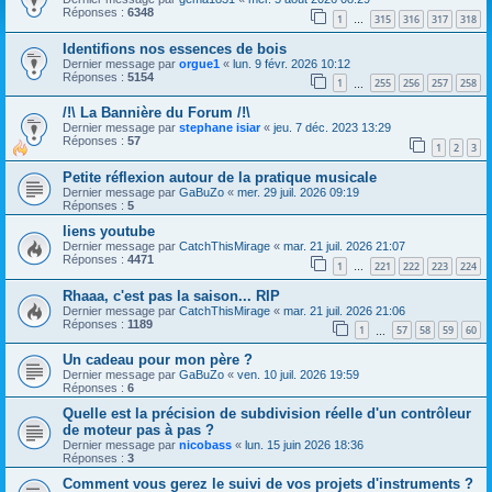
Réponses :
6348
1
315
316
317
318
…
Identifions nos essences de bois
Dernier message par
orgue1
«
lun. 9 févr. 2026 10:12
Réponses :
5154
1
255
256
257
258
…
/!\ La Bannière du Forum /!\
Dernier message par
stephane isiar
«
jeu. 7 déc. 2023 13:29
Réponses :
57
1
2
3
Petite réflexion autour de la pratique musicale
Dernier message par
GaBuZo
«
mer. 29 juil. 2026 09:19
Réponses :
5
liens youtube
Dernier message par
CatchThisMirage
«
mar. 21 juil. 2026 21:07
Réponses :
4471
1
221
222
223
224
…
Rhaaa, c'est pas la saison... RIP
Dernier message par
CatchThisMirage
«
mar. 21 juil. 2026 21:06
Réponses :
1189
1
57
58
59
60
…
Un cadeau pour mon père ?
Dernier message par
GaBuZo
«
ven. 10 juil. 2026 19:59
Réponses :
6
Quelle est la précision de subdivision réelle d'un contrôleur
de moteur pas à pas ?
Dernier message par
nicobass
«
lun. 15 juin 2026 18:36
Réponses :
3
Comment vous gerez le suivi de vos projets d'instruments ?