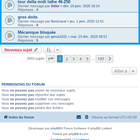
tour delta midi lathe 46-250
Dernier message par
fidler
«
dim. 18 janv. 2026 16:24
Réponses :
4
gros doits
Dernier message par
Borisravel
«
jeu. 1 janv. 2026 12:41
Réponses :
8
Mécanique bloquée
Dernier message par
gema1831
«
mar. 23 déc. 2025 09:51
Réponses :
5
Nouveau sujet
Page
1
sur
197
1
2
3
4
5
197
Suivante
3933 sujets
…
Aller à
PERMISSIONS DU FORUM
Vous
ne pouvez pas
poster de nouveaux sujets
Vous
ne pouvez pas
répondre aux sujets
Vous
ne pouvez pas
modifier vos messages
Vous
ne pouvez pas
supprimer vos messages
Vous
ne pouvez pas
joindre des fichiers
Index du forum
Heures au format
UTC+01:00
Développé par
phpBB
® Forum Software © phpBB Limited
Traduit par
phpBB-fr.com
Confidentialité
|
Conditions