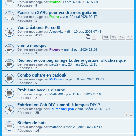
Dernier message par
Mickaël
«
sam. 6 juin 2026 07:59
Réponses :
5
Passer en SARL pour vendre mes guitares
Dernier message par
Pedro
«
ven. 29 mai 2026 10:47
Réponses :
1
Vos Créations Perso !!!
Dernier message par
Alexlyvity
«
dim. 19 avr. 2026 07:45
Réponses :
4128
1
204
205
206
207
…
emma musique
Dernier message par
Pronto
«
mer. 1 avr. 2026 22:24
Réponses :
3
Recherche compagnonage Lutherie guitare folk/classique
Dernier message par
piet22
«
jeu. 26 mars 2026 11:15
Réponses :
2
Combo guitare en padouk
Dernier message par
McColson
«
jeu. 19 févr. 2026 13:28
Réponses :
6
Problème avec le djembé
Dernier message par
Mathis00
«
jeu. 19 févr. 2026 13:18
Réponses :
2
Fabrication Cab DIY + ampli à lampes DIY ?
Dernier message par
LaurentdeLyon
«
dim. 8 févr. 2026 15:36
Réponses :
29
1
2
Bûches de buis
Dernier message par
matheod
«
mar. 27 janv. 2026 18:40
Réponses :
14