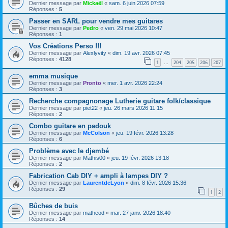
Dernier message par
Mickaël
«
sam. 6 juin 2026 07:59
Réponses :
5
Passer en SARL pour vendre mes guitares
Dernier message par
Pedro
«
ven. 29 mai 2026 10:47
Réponses :
1
Vos Créations Perso !!!
Dernier message par
Alexlyvity
«
dim. 19 avr. 2026 07:45
Réponses :
4128
1
204
205
206
207
…
emma musique
Dernier message par
Pronto
«
mer. 1 avr. 2026 22:24
Réponses :
3
Recherche compagnonage Lutherie guitare folk/classique
Dernier message par
piet22
«
jeu. 26 mars 2026 11:15
Réponses :
2
Combo guitare en padouk
Dernier message par
McColson
«
jeu. 19 févr. 2026 13:28
Réponses :
6
Problème avec le djembé
Dernier message par
Mathis00
«
jeu. 19 févr. 2026 13:18
Réponses :
2
Fabrication Cab DIY + ampli à lampes DIY ?
Dernier message par
LaurentdeLyon
«
dim. 8 févr. 2026 15:36
Réponses :
29
1
2
Bûches de buis
Dernier message par
matheod
«
mar. 27 janv. 2026 18:40
Réponses :
14