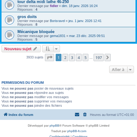
tour delta midi lathe 46-250
Dernier message par
fidler
«
dim. 18 janv. 2026 16:24
Réponses :
4
gros doits
Dernier message par
Borisravel
«
jeu. 1 janv. 2026 12:41
Réponses :
8
Mécanique bloquée
Dernier message par
gema1831
«
mar. 23 déc. 2025 09:51
Réponses :
5
Nouveau sujet
Page
1
sur
197
1
2
3
4
5
197
Suivante
3933 sujets
…
Aller à
PERMISSIONS DU FORUM
Vous
ne pouvez pas
poster de nouveaux sujets
Vous
ne pouvez pas
répondre aux sujets
Vous
ne pouvez pas
modifier vos messages
Vous
ne pouvez pas
supprimer vos messages
Vous
ne pouvez pas
joindre des fichiers
Index du forum
Heures au format
UTC+01:00
Développé par
phpBB
® Forum Software © phpBB Limited
Traduit par
phpBB-fr.com
Confidentialité
|
Conditions