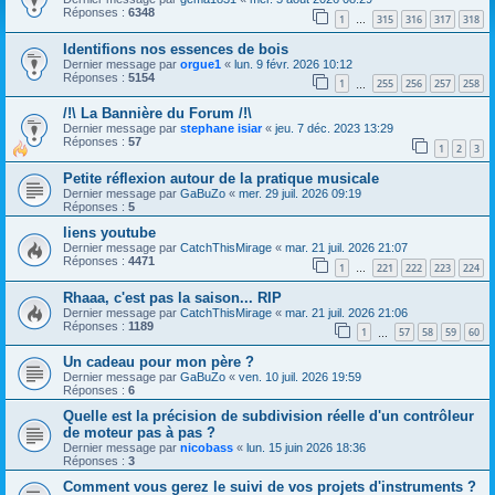
Réponses :
6348
1
315
316
317
318
…
Identifions nos essences de bois
Dernier message par
orgue1
«
lun. 9 févr. 2026 10:12
Réponses :
5154
1
255
256
257
258
…
/!\ La Bannière du Forum /!\
Dernier message par
stephane isiar
«
jeu. 7 déc. 2023 13:29
Réponses :
57
1
2
3
Petite réflexion autour de la pratique musicale
Dernier message par
GaBuZo
«
mer. 29 juil. 2026 09:19
Réponses :
5
liens youtube
Dernier message par
CatchThisMirage
«
mar. 21 juil. 2026 21:07
Réponses :
4471
1
221
222
223
224
…
Rhaaa, c'est pas la saison... RIP
Dernier message par
CatchThisMirage
«
mar. 21 juil. 2026 21:06
Réponses :
1189
1
57
58
59
60
…
Un cadeau pour mon père ?
Dernier message par
GaBuZo
«
ven. 10 juil. 2026 19:59
Réponses :
6
Quelle est la précision de subdivision réelle d'un contrôleur
de moteur pas à pas ?
Dernier message par
nicobass
«
lun. 15 juin 2026 18:36
Réponses :
3
Comment vous gerez le suivi de vos projets d'instruments ?