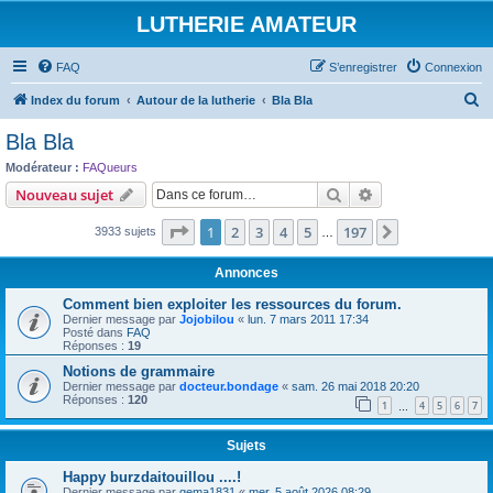
LUTHERIE AMATEUR
FAQ
S’enregistrer
Connexion
R
Index du forum
Autour de la lutherie
Bla Bla
e
Bla Bla
c
Modérateur :
FAQueurs
h
Rechercher
Recherche avanc
Nouveau sujet
e
Page
1
sur
197
1
2
3
4
5
197
Suivante
3933 sujets
r
…
c
Annonces
h
Comment bien exploiter les ressources du forum.
e
Dernier message par
Jojobilou
«
lun. 7 mars 2011 17:34
Posté dans
FAQ
r
Réponses :
19
Notions de grammaire
Dernier message par
docteur.bondage
«
sam. 26 mai 2018 20:20
Réponses :
120
1
4
5
6
7
…
Sujets
Happy burzdaitouillou ....!
Dernier message par
gema1831
«
mer. 5 août 2026 08:29