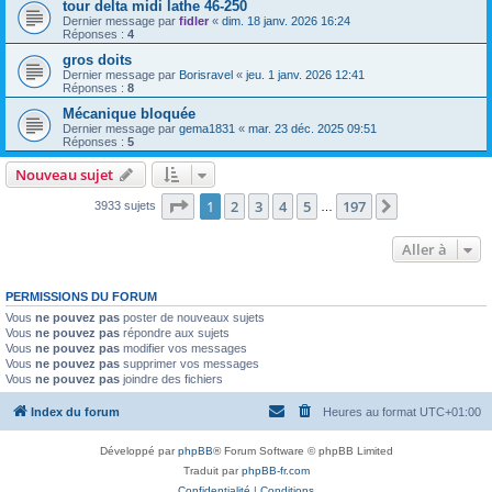
tour delta midi lathe 46-250
Dernier message par
fidler
«
dim. 18 janv. 2026 16:24
Réponses :
4
gros doits
Dernier message par
Borisravel
«
jeu. 1 janv. 2026 12:41
Réponses :
8
Mécanique bloquée
Dernier message par
gema1831
«
mar. 23 déc. 2025 09:51
Réponses :
5
Nouveau sujet
Page
1
sur
197
1
2
3
4
5
197
Suivante
3933 sujets
…
Aller à
PERMISSIONS DU FORUM
Vous
ne pouvez pas
poster de nouveaux sujets
Vous
ne pouvez pas
répondre aux sujets
Vous
ne pouvez pas
modifier vos messages
Vous
ne pouvez pas
supprimer vos messages
Vous
ne pouvez pas
joindre des fichiers
Index du forum
Heures au format
UTC+01:00
Développé par
phpBB
® Forum Software © phpBB Limited
Traduit par
phpBB-fr.com
Confidentialité
|
Conditions