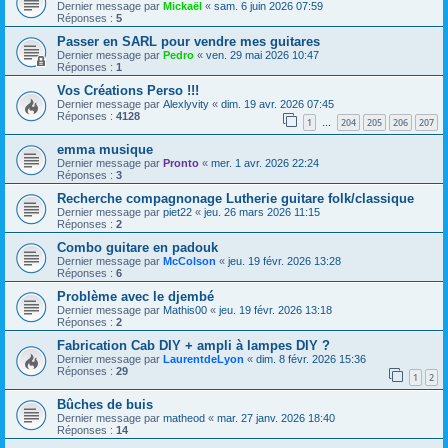
Dernier message par
Mickaël
«
sam. 6 juin 2026 07:59
Réponses :
5
Passer en SARL pour vendre mes guitares
Dernier message par
Pedro
«
ven. 29 mai 2026 10:47
Réponses :
1
Vos Créations Perso !!!
Dernier message par
Alexlyvity
«
dim. 19 avr. 2026 07:45
Réponses :
4128
1
204
205
206
207
…
emma musique
Dernier message par
Pronto
«
mer. 1 avr. 2026 22:24
Réponses :
3
Recherche compagnonage Lutherie guitare folk/classique
Dernier message par
piet22
«
jeu. 26 mars 2026 11:15
Réponses :
2
Combo guitare en padouk
Dernier message par
McColson
«
jeu. 19 févr. 2026 13:28
Réponses :
6
Problème avec le djembé
Dernier message par
Mathis00
«
jeu. 19 févr. 2026 13:18
Réponses :
2
Fabrication Cab DIY + ampli à lampes DIY ?
Dernier message par
LaurentdeLyon
«
dim. 8 févr. 2026 15:36
Réponses :
29
1
2
Bûches de buis
Dernier message par
matheod
«
mar. 27 janv. 2026 18:40
Réponses :
14