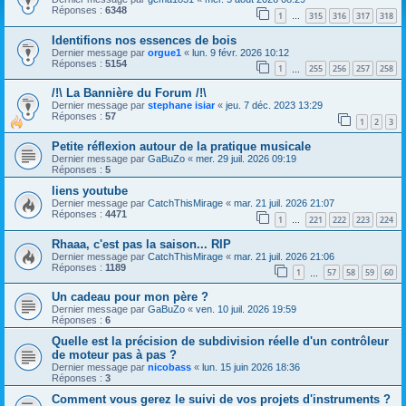
Réponses :
6348
1
315
316
317
318
…
Identifions nos essences de bois
Dernier message par
orgue1
«
lun. 9 févr. 2026 10:12
Réponses :
5154
1
255
256
257
258
…
/!\ La Bannière du Forum /!\
Dernier message par
stephane isiar
«
jeu. 7 déc. 2023 13:29
Réponses :
57
1
2
3
Petite réflexion autour de la pratique musicale
Dernier message par
GaBuZo
«
mer. 29 juil. 2026 09:19
Réponses :
5
liens youtube
Dernier message par
CatchThisMirage
«
mar. 21 juil. 2026 21:07
Réponses :
4471
1
221
222
223
224
…
Rhaaa, c'est pas la saison... RIP
Dernier message par
CatchThisMirage
«
mar. 21 juil. 2026 21:06
Réponses :
1189
1
57
58
59
60
…
Un cadeau pour mon père ?
Dernier message par
GaBuZo
«
ven. 10 juil. 2026 19:59
Réponses :
6
Quelle est la précision de subdivision réelle d'un contrôleur
de moteur pas à pas ?
Dernier message par
nicobass
«
lun. 15 juin 2026 18:36
Réponses :
3
Comment vous gerez le suivi de vos projets d'instruments ?