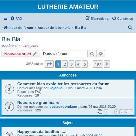
LUTHERIE AMATEUR
FAQ
S’enregistrer
Connexion
R
Index du forum
Autour de la lutherie
Bla Bla
e
Bla Bla
c
Modérateur :
FAQueurs
h
Rechercher
Recherche avanc
Nouveau sujet
e
Page
1
sur
197
1
2
3
4
5
197
Suivante
3933 sujets
r
…
c
Annonces
h
Comment bien exploiter les ressources du forum.
e
Dernier message par
Jojobilou
«
lun. 7 mars 2011 17:34
Posté dans
FAQ
r
Réponses :
19
Notions de grammaire
Dernier message par
docteur.bondage
«
sam. 26 mai 2018 20:20
Réponses :
120
1
4
5
6
7
…
Sujets
Happy burzdaitouillou ....!
Dernier message par
gema1831
«
mer. 5 août 2026 08:29