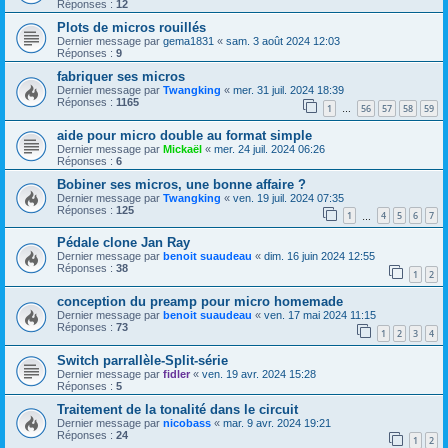
Réponses :
12
Plots de micros rouillés
Dernier message par
gema1831
«
sam. 3 août 2024 12:03
Réponses :
9
fabriquer ses micros
Dernier message par
Twangking
«
mer. 31 juil. 2024 18:39
Réponses :
1165
1
56
57
58
59
…
aide pour micro double au format simple
Dernier message par
Mickaël
«
mer. 24 juil. 2024 06:26
Réponses :
6
Bobiner ses micros, une bonne affaire ?
Dernier message par
Twangking
«
ven. 19 juil. 2024 07:35
Réponses :
125
1
4
5
6
7
…
Pédale clone Jan Ray
Dernier message par
benoit suaudeau
«
dim. 16 juin 2024 12:55
Réponses :
38
1
2
conception du preamp pour micro homemade
Dernier message par
benoit suaudeau
«
ven. 17 mai 2024 11:15
Réponses :
73
1
2
3
4
Switch parrallèle-Split-série
Dernier message par
fidler
«
ven. 19 avr. 2024 15:28
Réponses :
5
Traitement de la tonalité dans le circuit
Dernier message par
nicobass
«
mar. 9 avr. 2024 19:21
Réponses :
24
1
2