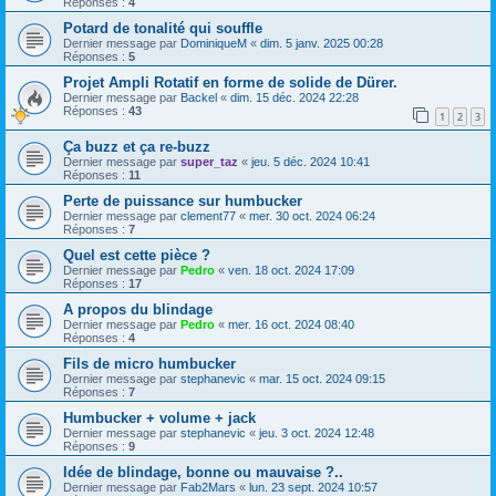
Réponses :
4
Potard de tonalité qui souffle
Dernier message par
DominiqueM
«
dim. 5 janv. 2025 00:28
Réponses :
5
Projet Ampli Rotatif en forme de solide de Dürer.
Dernier message par
Backel
«
dim. 15 déc. 2024 22:28
Réponses :
43
1
2
3
Ça buzz et ça re-buzz
Dernier message par
super_taz
«
jeu. 5 déc. 2024 10:41
Réponses :
11
Perte de puissance sur humbucker
Dernier message par
clement77
«
mer. 30 oct. 2024 06:24
Réponses :
7
Quel est cette pièce ?
Dernier message par
Pedro
«
ven. 18 oct. 2024 17:09
Réponses :
17
A propos du blindage
Dernier message par
Pedro
«
mer. 16 oct. 2024 08:40
Réponses :
4
Fils de micro humbucker
Dernier message par
stephanevic
«
mar. 15 oct. 2024 09:15
Réponses :
7
Humbucker + volume + jack
Dernier message par
stephanevic
«
jeu. 3 oct. 2024 12:48
Réponses :
9
Idée de blindage, bonne ou mauvaise ?..
Dernier message par
Fab2Mars
«
lun. 23 sept. 2024 10:57