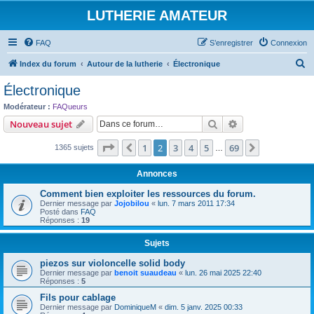
LUTHERIE AMATEUR
FAQ
S’enregistrer
Connexion
R
Index du forum
Autour de la lutherie
Électronique
e
Électronique
c
Modérateur :
FAQueurs
h
Rechercher
Recherche avanc
Nouveau sujet
e
Page
2
sur
69
1
2
3
4
5
69
Précédente
Suivante
1365 sujets
r
…
c
Annonces
h
Comment bien exploiter les ressources du forum.
e
Dernier message par
Jojobilou
«
lun. 7 mars 2011 17:34
Posté dans
FAQ
r
Réponses :
19
Sujets
piezos sur violoncelle solid body
Dernier message par
benoit suaudeau
«
lun. 26 mai 2025 22:40
Réponses :
5
Fils pour cablage
Dernier message par
DominiqueM
«
dim. 5 janv. 2025 00:33