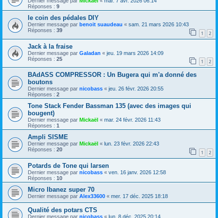
Dernier message par
Mickaël
«
mar. 7 avr. 2026 06:14
Réponses :
9
le coin des pédales DIY
Dernier message par
benoit suaudeau
«
sam. 21 mars 2026 10:43
Réponses :
39
1
2
Jack à la fraise
Dernier message par
Galadan
«
jeu. 19 mars 2026 14:09
Réponses :
25
1
2
BAdASS COMPRESSOR : Un Bugera qui m'a donné des
boutons
Dernier message par
nicobass
«
jeu. 26 févr. 2026 20:55
Réponses :
2
Tone Stack Fender Bassman 135 (avec des images qui
bougent)
Dernier message par
Mickaël
«
mar. 24 févr. 2026 11:43
Réponses :
1
Ampli SISME
Dernier message par
Mickaël
«
lun. 23 févr. 2026 22:43
Réponses :
20
1
2
Potards de Tone qui larsen
Dernier message par
nicobass
«
ven. 16 janv. 2026 12:58
Réponses :
10
Micro Ibanez super 70
Dernier message par
Alex33600
«
mer. 17 déc. 2025 18:18
Qualité des potars CTS
Dernier message par
nicobass
«
lun. 8 déc. 2025 20:14