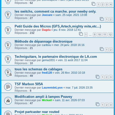
Réponses :
62
1
2
3
4
les switchs, comment ca marche. pour newby only.
Dernier message par
Joecare
«
sam. 25 sept. 2021 13:08
Réponses :
27
1
2
Petit Guide des Micros (GFS,Artech,mighty mite,etc...)
Dernier message par
Dagda
«
jeu. 8 nov. 2018 12:41
Réponses :
232
1
9
10
11
12
…
Méthode de dépannage électronique
Dernier message par
caribou
«
mer. 24 janv. 2018 16:16
Réponses :
21
1
2
Techniguitare, le partenaire électronique de LA.com
Dernier message par
gema1831
«
ven. 11 août 2017 11:04
Réponses :
10
tous les schemas de cablages
Dernier message par
fred128
«
ven. 26 févr. 2010 10:18
Réponses :
49
1
2
3
TSF Marbon 505A
Dernier message par
LaurentdeLyon
«
mar. 7 juil. 2026 23:35
Réponses :
8
Modification ampli à lampes Peavey
Dernier message par
Mickaël
«
sam. 11 avr. 2026 07:03
Réponses :
47
1
2
3
Projet partcaster rear routed