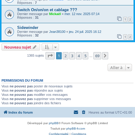
Réponses :
7
Switch On/on/on et cablage ???
Dernier message par
Mickaël
«
mer. 12 nov. 2025 07:14
Réponses :
31
1
2
Sidewinder
Dernier message par
Jean38100
«
jeu. 24 juil. 2025 16:12
Réponses :
32
1
2
Nouveau sujet
Page
1
sur
69
1
2
3
4
5
69
Suivante
1365 sujets
…
Aller à
PERMISSIONS DU FORUM
Vous
ne pouvez pas
poster de nouveaux sujets
Vous
ne pouvez pas
répondre aux sujets
Vous
ne pouvez pas
modifier vos messages
Vous
ne pouvez pas
supprimer vos messages
Vous
ne pouvez pas
joindre des fichiers
Index du forum
Heures au format
UTC+01:00
Développé par
phpBB
® Forum Software © phpBB Limited
Traduit par
phpBB-fr.com
Confidentialité
|
Conditions