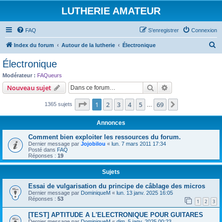
LUTHERIE AMATEUR
FAQ
S’enregistrer
Connexion
R
Index du forum
Autour de la lutherie
Électronique
e
Électronique
c
Modérateur :
FAQueurs
h
Rechercher
Recherche avanc
Nouveau sujet
e
Page
1
sur
69
1
2
3
4
5
69
Suivante
1365 sujets
r
…
c
Annonces
h
Comment bien exploiter les ressources du forum.
e
Dernier message par
Jojobilou
«
lun. 7 mars 2011 17:34
Posté dans
FAQ
r
Réponses :
19
Sujets
Essai de vulgarisation du principe de câblage des micros
Dernier message par
DominiqueM
«
lun. 13 janv. 2025 16:05
Réponses :
53
1
2
3
[TEST] APTITUDE A L'ELECTRONIQUE POUR GUITARES
Dernier message par
DominiqueM
«
dim. 5 janv. 2025 00:23