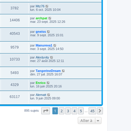
par
Mtz76
3782
lun. 6 oct. 2025 10:04
par
archpat
14406
mar. 23 sept. 2025 12:26
par
gneiss
40543
mar. 9 sept. 2025 15:01
par
Manureva1
9579
mer. 3 sept. 2025 14:50
par
Alexlyvity
10733
mer. 27 août 2025 12:11
par
TangerineDream
5493
dim. 27 juil. 2025 16:07
par
Enrico
4329
lun. 16 juin 2025 20:16
par
Alematt
63117
lun. 9 juin 2025 09:00
Page
1
sur
45
1
2
3
4
5
45
Suivante
895 sujets
…
Aller à