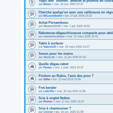
Topic des "bonnes" affaires et promos en cour
par
Beren
»
ven. 16 nov. 2007 07:27
Cherche quelqu'un avec une calibreuse en régi
par
MrLeureduthé
»
lun. 27 juil. 2026 23:22
Achat Pernambouc
par
Mistene33140
»
mer. 1 juil. 2026 16:52
Raboteuse-dégauchisseuse compacte pour atelier
par
masterbricoleuse
»
mar. 31 mars 2026 15:41
Table à surfacer
par
ValentinD
»
mer. 25 mars 2026 16:27
Savon pour les mains
par
Alexlyvity
»
mer. 11 juin 2025 07:42
Quelle dégau-rabot
par
Pyram
»
ven. 1 sept. 2023 15:37
Finition au Rubio, l'avis des pros ?
par
fidler
»
lun. 13 mai 2019 15:09
Fret bender
par
LaGriffe
»
mar. 30 mai 2023 11:58
Scie à onglet Nobex
par
Pronto
»
ven. 17 oct. 2025 15:27
Scie à chantourner ?
par
George
»
jeu. 16 oct. 2025 21:09