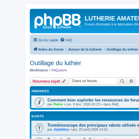
LUTHERIE AMATE
Forum d'entraide à la fabrication d'
Accès rapide
FAQ
Index du forum
Autour de la lutherie
Outillage du luthier
Outillage du luthier
Modérateur :
FAQueurs
Recher
Re
Nouveau sujet
ANNONCES
Comment bien exploiter les ressources du foru
par
Pedro
»
lun. 9 févr. 2009 20:23
» dans
FAQ
SUJETS
Trombinoscope des principaux rabots utilisés e
par
Jojobilou
»
jeu. 20 août 2009 14:52