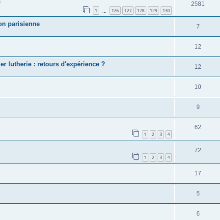
s
2581
1
126
127
128
129
130
…
on parisienne
7
12
 lutherie : retours d'expérience ?
12
10
9
62
1
2
3
4
72
1
2
3
4
17
5
6