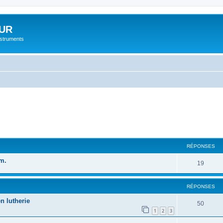
UR
instruments
cher
cherche avancée
RÉPONSES
m.
19
RÉPONSES
n lutherie
50
1
2
3