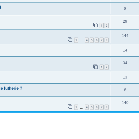
)
8
29
1
2
144
1
4
5
6
7
8
…
14
34
1
2
13
de lutherie ?
8
140
1
4
5
6
7
8
…