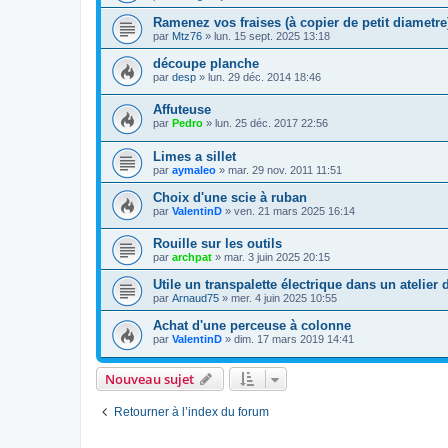
Ramenez vos fraises (à copier de petit diametre
par
Mtz76
»
lun. 15 sept. 2025 13:18
découpe planche
par
desp
»
lun. 29 déc. 2014 18:46
Affuteuse
par
Pedro
»
lun. 25 déc. 2017 22:56
Limes a sillet
par
aymaleo
»
mar. 29 nov. 2011 11:51
Choix d'une scie à ruban
par
ValentinD
»
ven. 21 mars 2025 16:14
Rouille sur les outils
par
archpat
»
mar. 3 juin 2025 20:15
Utile un transpalette électrique dans un atelier 
par
Arnaud75
»
mer. 4 juin 2025 10:55
Achat d'une perceuse à colonne
par
ValentinD
»
dim. 17 mars 2019 14:41
Nouveau sujet
Retourner à l’index du forum