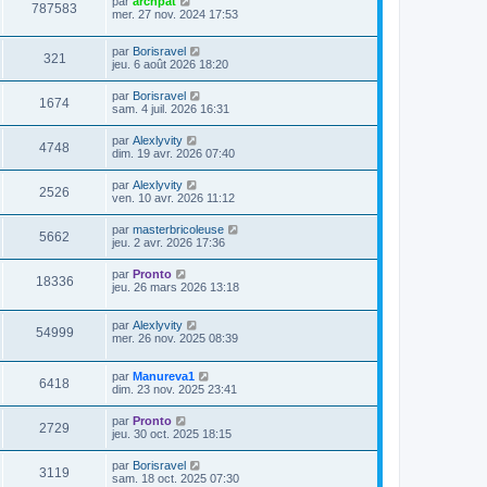
par
archpat
787583
mer. 27 nov. 2024 17:53
par
Borisravel
321
jeu. 6 août 2026 18:20
par
Borisravel
1674
sam. 4 juil. 2026 16:31
par
Alexlyvity
4748
dim. 19 avr. 2026 07:40
par
Alexlyvity
2526
ven. 10 avr. 2026 11:12
par
masterbricoleuse
5662
jeu. 2 avr. 2026 17:36
par
Pronto
18336
jeu. 26 mars 2026 13:18
par
Alexlyvity
54999
mer. 26 nov. 2025 08:39
par
Manureva1
6418
dim. 23 nov. 2025 23:41
par
Pronto
2729
jeu. 30 oct. 2025 18:15
par
Borisravel
3119
sam. 18 oct. 2025 07:30