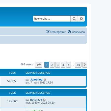
Rechercher
Recherche avancé
S’enregistrer
Connexion
Page
1
sur
45
1
2
3
4
5
45
Suivante
895 sujets
…
VUES
DERNIER MESSAGE
par
Jojobilou
546653
lun. 7 mars 2011 17:34
VUES
DERNIER MESSAGE
par
Borisravel
122166
mer. 19 févr. 2025 08:10