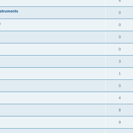
4
nstruments
0
s
0
0
0
3
1
0
4
8
9