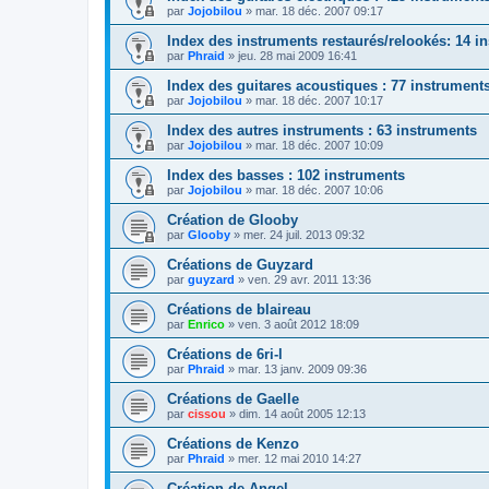
par
Jojobilou
»
mar. 18 déc. 2007 09:17
Index des instruments restaurés/relookés: 14 i
par
Phraid
»
jeu. 28 mai 2009 16:41
Index des guitares acoustiques : 77 instrument
par
Jojobilou
»
mar. 18 déc. 2007 10:17
Index des autres instruments : 63 instruments
par
Jojobilou
»
mar. 18 déc. 2007 10:09
Index des basses : 102 instruments
par
Jojobilou
»
mar. 18 déc. 2007 10:06
Création de Glooby
par
Glooby
»
mer. 24 juil. 2013 09:32
Créations de Guyzard
par
guyzard
»
ven. 29 avr. 2011 13:36
Créations de blaireau
par
Enrico
»
ven. 3 août 2012 18:09
Créations de 6ri-l
par
Phraid
»
mar. 13 janv. 2009 09:36
Créations de Gaelle
par
cissou
»
dim. 14 août 2005 12:13
Créations de Kenzo
par
Phraid
»
mer. 12 mai 2010 14:27
Création de Angel