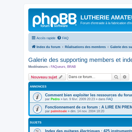
LUTHERIE AMATE
Forum d'entraide à la fabrication d'
Accès rapide
FAQ
Index du forum
Réalisations des membres
Galerie des s
Galerie des supporting members et ind
Modérateurs :
FAQueurs
,
BRAB
Recher
Re
Nouveau sujet
ANNONCES
Comment bien exploiter les ressources du foru
par
Pedro
»
lun. 9 févr. 2009 20:23
» dans
FAQ
Fonctionnement de ce forum : A LIRE EN PRE
par
palmitoale
»
dim. 14 nov. 2004 18:20
SUJETS
Index des guitares électriques : 425 instrument