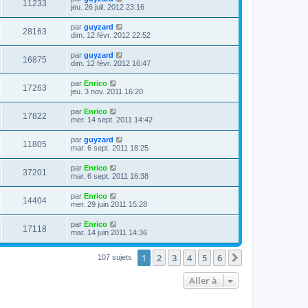
11233
jeu. 26 juil. 2012 23:16
par
guyzard
28163
dim. 12 févr. 2012 22:52
par
guyzard
16875
dim. 12 févr. 2012 16:47
par
Enrico
17263
jeu. 3 nov. 2011 16:20
par
Enrico
17822
mer. 14 sept. 2011 14:42
par
guyzard
11805
mar. 6 sept. 2011 18:25
par
Enrico
37201
mar. 6 sept. 2011 16:38
par
Enrico
14404
mer. 29 juin 2011 15:28
par
Enrico
17118
mar. 14 juin 2011 14:36
1
2
3
4
5
6
Suivante
107 sujets
Aller à