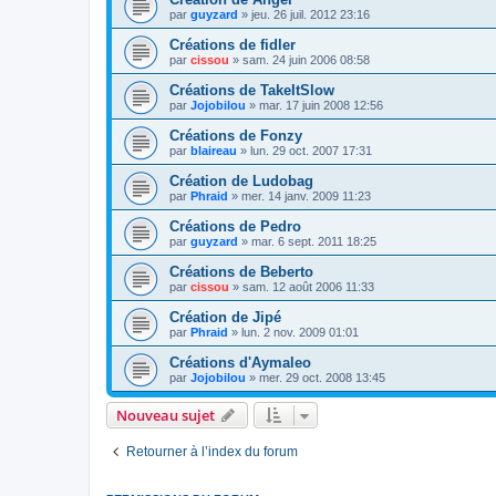
par
guyzard
»
jeu. 26 juil. 2012 23:16
Créations de fidler
par
cissou
»
sam. 24 juin 2006 08:58
Créations de TakeItSlow
par
Jojobilou
»
mar. 17 juin 2008 12:56
Créations de Fonzy
par
blaireau
»
lun. 29 oct. 2007 17:31
Création de Ludobag
par
Phraid
»
mer. 14 janv. 2009 11:23
Créations de Pedro
par
guyzard
»
mar. 6 sept. 2011 18:25
Créations de Beberto
par
cissou
»
sam. 12 août 2006 11:33
Création de Jipé
par
Phraid
»
lun. 2 nov. 2009 01:01
Créations d'Aymaleo
par
Jojobilou
»
mer. 29 oct. 2008 13:45
Nouveau sujet
Retourner à l’index du forum