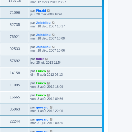
175718
mar. 12 mars 2013 23:27
par
Phraid
71096
jeu. 28 mai 2009 16:41
par
Jojobilou
82735
mar. 18 déc. 2007 10:17
par
Jojobilou
76921
mar. 18 déc. 2007 10:09
par
Jojobilou
92533
mar. 18 déc. 2007 10:06
par
fidler
57692
jeu. 25 juil. 2013 11:54
par
Enrico
14158
dim. 5 août 2012 08:13
par
Enrico
11995
ven. 3 août 2012 18:09
par
Enrico
16665
ven. 3 août 2012 09:56
par
guyzard
35063
mer. 1 août 2012 22:05
par
guyzard
22244
mar. 31 juil. 2012 00:36
par
guyzard