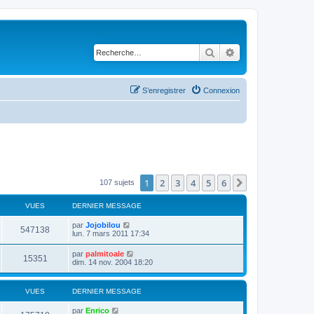
Rechercher
Recherche avancé
S’enregistrer
Connexion
1
2
3
4
5
6
Suivante
107 sujets
VUES
DERNIER MESSAGE
par
Jojobilou
547138
lun. 7 mars 2011 17:34
par
palmitoale
15351
dim. 14 nov. 2004 18:20
VUES
DERNIER MESSAGE
par
Enrico