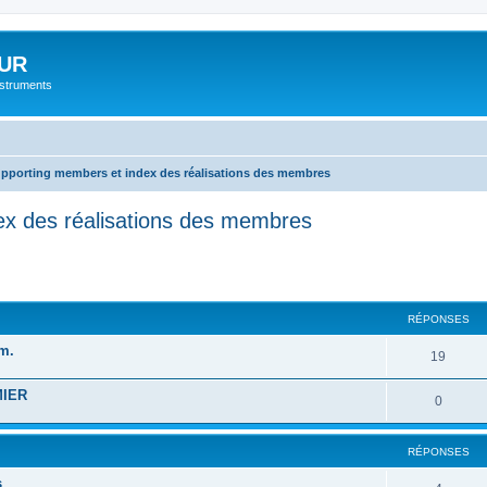
UR
instruments
upporting members et index des réalisations des membres
ex des réalisations des membres
cher
cherche avancée
RÉPONSES
m.
19
MIER
0
RÉPONSES
s