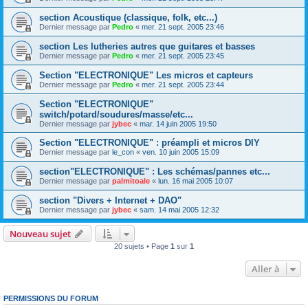
section Acoustique (classique, folk, etc...)
Dernier message par
Pedro
«
mer. 21 sept. 2005 23:46
section Les lutheries autres que guitares et basses
Dernier message par
Pedro
«
mer. 21 sept. 2005 23:45
Section "ELECTRONIQUE" Les micros et capteurs
Dernier message par
Pedro
«
mer. 21 sept. 2005 23:44
Section "ELECTRONIQUE"
switch/potard/soudures/masse/etc...
Dernier message par
jybec
«
mar. 14 juin 2005 19:50
Section "ELECTRONIQUE" : préampli et micros DIY
Dernier message par
le_con
«
ven. 10 juin 2005 15:09
section"ELECTRONIQUE" : Les schémas/pannes etc...
Dernier message par
palmitoale
«
lun. 16 mai 2005 10:07
section "Divers + Internet + DAO"
Dernier message par
jybec
«
sam. 14 mai 2005 12:32
Nouveau sujet
20 sujets • Page
1
sur
1
Aller à
PERMISSIONS DU FORUM