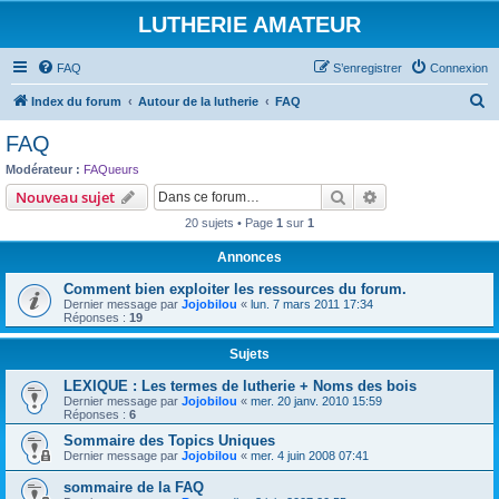
LUTHERIE AMATEUR
FAQ
S’enregistrer
Connexion
R
Index du forum
Autour de la lutherie
FAQ
e
FAQ
c
Modérateur :
FAQueurs
h
Rechercher
Recherche avanc
Nouveau sujet
e
20 sujets • Page
1
sur
1
r
Annonces
c
Comment bien exploiter les ressources du forum.
h
Dernier message par
Jojobilou
«
lun. 7 mars 2011 17:34
e
Réponses :
19
r
Sujets
LEXIQUE : Les termes de lutherie + Noms des bois
Dernier message par
Jojobilou
«
mer. 20 janv. 2010 15:59
Réponses :
6
Sommaire des Topics Uniques
Dernier message par
Jojobilou
«
mer. 4 juin 2008 07:41
sommaire de la FAQ