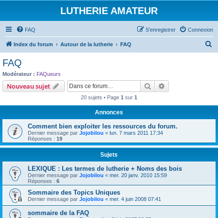
LUTHERIE AMATEUR
FAQ
S’enregistrer
Connexion
R
Index du forum
Autour de la lutherie
FAQ
e
FAQ
c
Modérateur :
FAQueurs
h
Rechercher
Recherche avanc
Nouveau sujet
e
20 sujets • Page
1
sur
1
r
Annonces
c
Comment bien exploiter les ressources du forum.
h
Dernier message par
Jojobilou
«
lun. 7 mars 2011 17:34
e
Réponses :
19
r
Sujets
LEXIQUE : Les termes de lutherie + Noms des bois
Dernier message par
Jojobilou
«
mer. 20 janv. 2010 15:59
Réponses :
6
Sommaire des Topics Uniques
Dernier message par
Jojobilou
«
mer. 4 juin 2008 07:41
sommaire de la FAQ