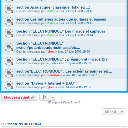
section Acoustique (classique, folk, etc...)
Dernier message par
Pedro
«
mer. 21 sept. 2005 23:46
section Les lutheries autres que guitares et basses
Dernier message par
Pedro
«
mer. 21 sept. 2005 23:45
Section "ELECTRONIQUE" Les micros et capteurs
Dernier message par
Pedro
«
mer. 21 sept. 2005 23:44
Section "ELECTRONIQUE"
switch/potard/soudures/masse/etc...
Dernier message par
jybec
«
mar. 14 juin 2005 19:50
Section "ELECTRONIQUE" : préampli et micros DIY
Dernier message par
le_con
«
ven. 10 juin 2005 15:09
section"ELECTRONIQUE" : Les schémas/pannes etc...
Dernier message par
palmitoale
«
lun. 16 mai 2005 10:07
section "Divers + Internet + DAO"
Dernier message par
jybec
«
sam. 14 mai 2005 12:32
Nouveau sujet
20 sujets • Page
1
sur
1
Aller à
PERMISSIONS DU FORUM