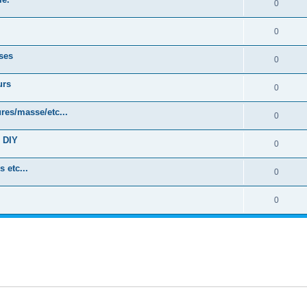
0
0
sses
0
urs
0
es/masse/etc...
0
 DIY
0
etc...
0
0