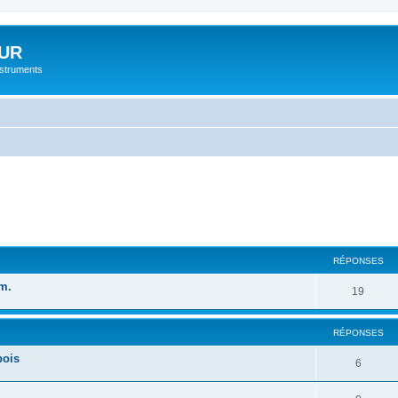
UR
instruments
cher
cherche avancée
RÉPONSES
m.
19
RÉPONSES
bois
6