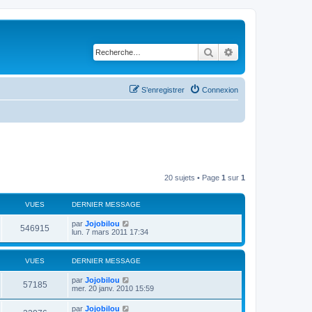
Rechercher
Recherche avancé
S’enregistrer
Connexion
20 sujets • Page
1
sur
1
VUES
DERNIER MESSAGE
par
Jojobilou
546915
lun. 7 mars 2011 17:34
VUES
DERNIER MESSAGE
par
Jojobilou
57185
mer. 20 janv. 2010 15:59
par
Jojobilou