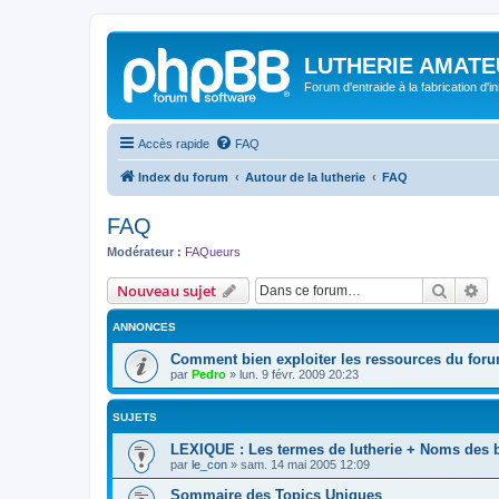
LUTHERIE AMATE
Forum d'entraide à la fabrication d'
Accès rapide
FAQ
Index du forum
Autour de la lutherie
FAQ
FAQ
Modérateur :
FAQueurs
Recher
Re
Nouveau sujet
ANNONCES
Comment bien exploiter les ressources du foru
par
Pedro
»
lun. 9 févr. 2009 20:23
SUJETS
LEXIQUE : Les termes de lutherie + Noms des 
par
le_con
»
sam. 14 mai 2005 12:09
Sommaire des Topics Uniques