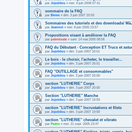
par
Jojobilou
»
mer. 4 juin 2008 07:41
sommaire de la FAQ
par
Beren
»
dim. 3 juin 2007 20:55
Sommaires des tutoriels et des downloads/ MàJ
par
Jeannot
»
mer. 8 juin 2005 23:57
Propositions visant à améliorer la FAQ
par
palmitoale
»
sam. 14 mai 2005 08:56
FAQ du Débutant - Conception ET Trucs et astu
par
Jojobilou
»
dim. 3 juin 2007 20:01
Le bois - le choisir, l'acheter, le travailler...
par
Jojobilou
»
dim. 3 juin 2007 20:01
FAQ "OUTILLAGE et consommables"
par
Jojobilou
»
dim. 3 juin 2007 20:00
section "LUTHERIE" Corps
par
Jojobilou
»
dim. 3 juin 2007 20:00
Section "LUTHERIE" Manche
par
Jojobilou
»
dim. 3 juin 2007 19:59
section "LUTHERIE" Incrustations et filets
par
Jojobilou
»
dim. 3 juin 2007 19:58
section "LUTHERIE" chevalet et vibrato
par
Pedro
»
mer. 21 sept. 2005 23:47
section "LUTHERIE" Finition, teinte, vernis, hui