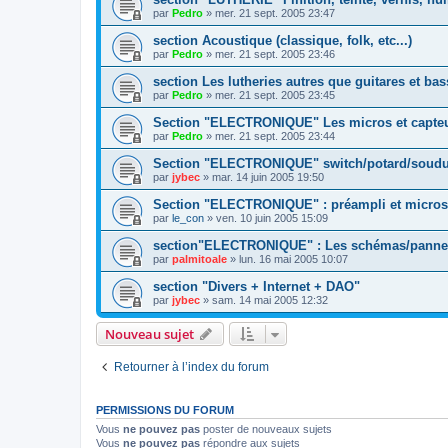
par
Pedro
»
mer. 21 sept. 2005 23:47
section Acoustique (classique, folk, etc...)
par
Pedro
»
mer. 21 sept. 2005 23:46
section Les lutheries autres que guitares et ba
par
Pedro
»
mer. 21 sept. 2005 23:45
Section "ELECTRONIQUE" Les micros et capte
par
Pedro
»
mer. 21 sept. 2005 23:44
Section "ELECTRONIQUE" switch/potard/soudur
par
jybec
»
mar. 14 juin 2005 19:50
Section "ELECTRONIQUE" : préampli et micros
par
le_con
»
ven. 10 juin 2005 15:09
section"ELECTRONIQUE" : Les schémas/pannes 
par
palmitoale
»
lun. 16 mai 2005 10:07
section "Divers + Internet + DAO"
par
jybec
»
sam. 14 mai 2005 12:32
Nouveau sujet
Retourner à l’index du forum
PERMISSIONS DU FORUM
Vous
ne pouvez pas
poster de nouveaux sujets
Vous
ne pouvez pas
répondre aux sujets