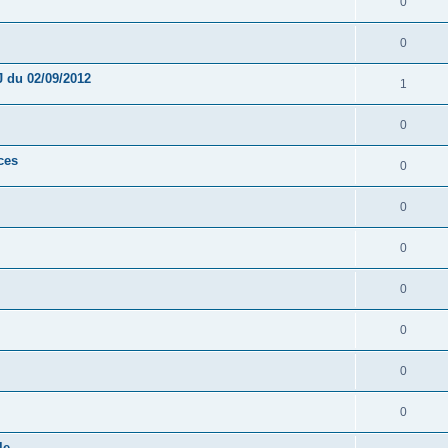
0
0
 du 02/09/2012
1
0
ces
0
0
0
0
0
0
0
le.