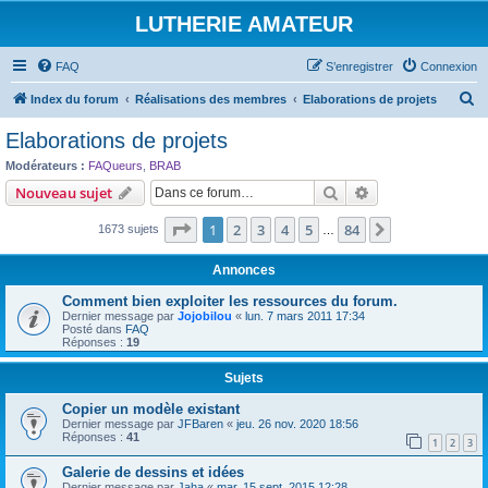
LUTHERIE AMATEUR
FAQ
S’enregistrer
Connexion
R
Index du forum
Réalisations des membres
Elaborations de projets
e
Elaborations de projets
c
Modérateurs :
FAQueurs
,
BRAB
h
Rechercher
Recherche avanc
Nouveau sujet
e
Page
1
sur
84
1
2
3
4
5
84
Suivante
1673 sujets
r
…
c
Annonces
h
Comment bien exploiter les ressources du forum.
e
Dernier message par
Jojobilou
«
lun. 7 mars 2011 17:34
Posté dans
FAQ
r
Réponses :
19
Sujets
Copier un modèle existant
Dernier message par
JFBaren
«
jeu. 26 nov. 2020 18:56
Réponses :
41
1
2
3
Galerie de dessins et idées
Dernier message par
Jaha
«
mar. 15 sept. 2015 12:28