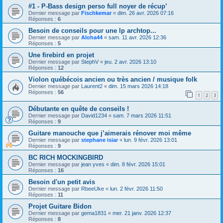
#1 - P-Bass design perso full noyer de récup’
Dernier message par
Fischkemar
«
dim. 26 avr. 2026 07:16
Réponses :
6
Besoin de conseils pour une lp archtop...
Dernier message par
Aloha44
«
sam. 11 avr. 2026 12:36
Réponses :
5
Une firebird en projet
Dernier message par
StephV
«
jeu. 2 avr. 2026 13:10
Réponses :
12
Violon québécois ancien ou très ancien / musique folk
Dernier message par
Laurent2
«
dim. 15 mars 2026 14:18
Réponses :
56
1
2
3
Débutante en quête de conseils !
Dernier message par
David1234
«
sam. 7 mars 2026 11:51
Réponses :
9
Guitare manouche que j’aimerais rénover moi même
Dernier message par
stephane isiar
«
lun. 9 févr. 2026 13:01
Réponses :
9
BC RICH MOCKINGBIRD
Dernier message par
jean yves
«
dim. 8 févr. 2026 15:01
Réponses :
16
Besoin d'un petit avis
Dernier message par
RbeeUke
«
lun. 2 févr. 2026 11:50
Réponses :
11
Projet Guitare Bidon
Dernier message par
gema1831
«
mer. 21 janv. 2026 12:37
Réponses :
8