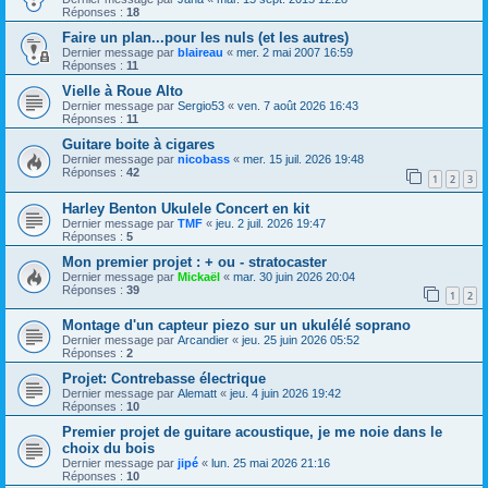
Réponses :
18
Faire un plan...pour les nuls (et les autres)
Dernier message par
blaireau
«
mer. 2 mai 2007 16:59
Réponses :
11
Vielle à Roue Alto
Dernier message par
Sergio53
«
ven. 7 août 2026 16:43
Réponses :
11
Guitare boite à cigares
Dernier message par
nicobass
«
mer. 15 juil. 2026 19:48
Réponses :
42
1
2
3
Harley Benton Ukulele Concert en kit
Dernier message par
TMF
«
jeu. 2 juil. 2026 19:47
Réponses :
5
Mon premier projet : + ou - stratocaster
Dernier message par
Mickaël
«
mar. 30 juin 2026 20:04
Réponses :
39
1
2
Montage d'un capteur piezo sur un ukulélé soprano
Dernier message par
Arcandier
«
jeu. 25 juin 2026 05:52
Réponses :
2
Projet: Contrebasse électrique
Dernier message par
Alematt
«
jeu. 4 juin 2026 19:42
Réponses :
10
Premier projet de guitare acoustique, je me noie dans le
choix du bois
Dernier message par
jipé
«
lun. 25 mai 2026 21:16
Réponses :
10