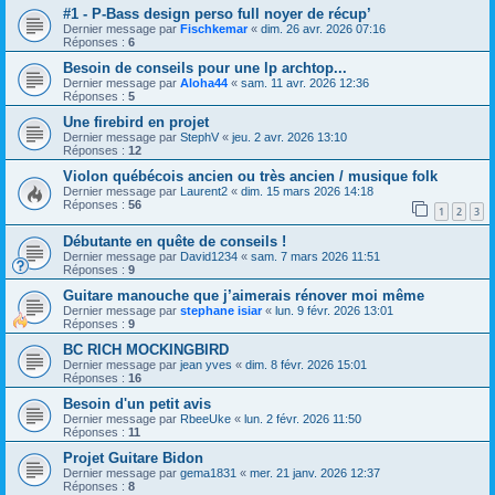
#1 - P-Bass design perso full noyer de récup’
Dernier message par
Fischkemar
«
dim. 26 avr. 2026 07:16
Réponses :
6
Besoin de conseils pour une lp archtop...
Dernier message par
Aloha44
«
sam. 11 avr. 2026 12:36
Réponses :
5
Une firebird en projet
Dernier message par
StephV
«
jeu. 2 avr. 2026 13:10
Réponses :
12
Violon québécois ancien ou très ancien / musique folk
Dernier message par
Laurent2
«
dim. 15 mars 2026 14:18
Réponses :
56
1
2
3
Débutante en quête de conseils !
Dernier message par
David1234
«
sam. 7 mars 2026 11:51
Réponses :
9
Guitare manouche que j’aimerais rénover moi même
Dernier message par
stephane isiar
«
lun. 9 févr. 2026 13:01
Réponses :
9
BC RICH MOCKINGBIRD
Dernier message par
jean yves
«
dim. 8 févr. 2026 15:01
Réponses :
16
Besoin d'un petit avis
Dernier message par
RbeeUke
«
lun. 2 févr. 2026 11:50
Réponses :
11
Projet Guitare Bidon
Dernier message par
gema1831
«
mer. 21 janv. 2026 12:37
Réponses :
8