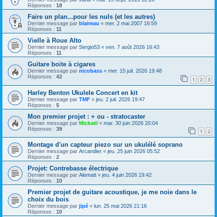
Réponses :
18
Faire un plan...pour les nuls (et les autres)
Dernier message par
blaireau
«
mer. 2 mai 2007 16:59
Réponses :
11
Vielle à Roue Alto
Dernier message par
Sergio53
«
ven. 7 août 2026 16:43
Réponses :
11
Guitare boite à cigares
Dernier message par
nicobass
«
mer. 15 juil. 2026 19:48
Réponses :
42
1
2
3
Harley Benton Ukulele Concert en kit
Dernier message par
TMF
«
jeu. 2 juil. 2026 19:47
Réponses :
5
Mon premier projet : + ou - stratocaster
Dernier message par
Mickaël
«
mar. 30 juin 2026 20:04
Réponses :
39
1
2
Montage d'un capteur piezo sur un ukulélé soprano
Dernier message par
Arcandier
«
jeu. 25 juin 2026 05:52
Réponses :
2
Projet: Contrebasse électrique
Dernier message par
Alematt
«
jeu. 4 juin 2026 19:42
Réponses :
10
Premier projet de guitare acoustique, je me noie dans le
choix du bois
Dernier message par
jipé
«
lun. 25 mai 2026 21:16
Réponses :
10