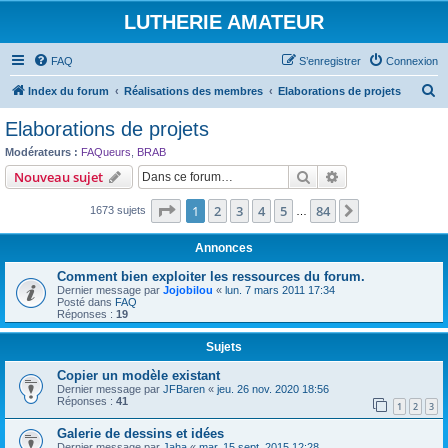
LUTHERIE AMATEUR
FAQ
S’enregistrer
Connexion
R
Index du forum
Réalisations des membres
Elaborations de projets
e
Elaborations de projets
c
Modérateurs :
FAQueurs
,
BRAB
h
Rechercher
Recherche avanc
Nouveau sujet
e
Page
1
sur
84
1
2
3
4
5
84
Suivante
1673 sujets
r
…
c
Annonces
h
Comment bien exploiter les ressources du forum.
e
Dernier message par
Jojobilou
«
lun. 7 mars 2011 17:34
Posté dans
FAQ
r
Réponses :
19
Sujets
Copier un modèle existant
Dernier message par
JFBaren
«
jeu. 26 nov. 2020 18:56
Réponses :
41
1
2
3
Galerie de dessins et idées
Dernier message par
Jaha
«
mar. 15 sept. 2015 12:28