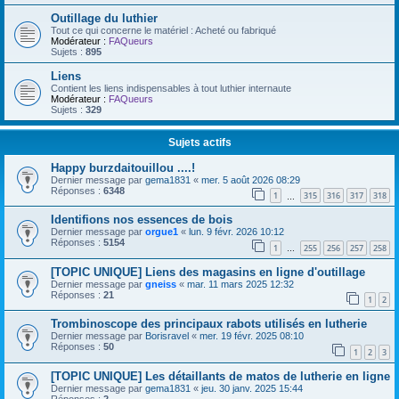
Outillage du luthier
Tout ce qui concerne le matériel : Acheté ou fabriqué
Modérateur :
FAQueurs
Sujets :
895
Liens
Contient les liens indispensables à tout luthier internaute
Modérateur :
FAQueurs
Sujets :
329
Sujets actifs
Happy burzdaitouillou ....!
Dernier message par
gema1831
«
mer. 5 août 2026 08:29
Réponses :
6348
1
315
316
317
318
…
Identifions nos essences de bois
Dernier message par
orgue1
«
lun. 9 févr. 2026 10:12
Réponses :
5154
1
255
256
257
258
…
[TOPIC UNIQUE] Liens des magasins en ligne d'outillage
Dernier message par
gneiss
«
mar. 11 mars 2025 12:32
Réponses :
21
1
2
Trombinoscope des principaux rabots utilisés en lutherie
Dernier message par
Borisravel
«
mer. 19 févr. 2025 08:10
Réponses :
50
1
2
3
[TOPIC UNIQUE] Les détaillants de matos de lutherie en ligne
Dernier message par
gema1831
«
jeu. 30 janv. 2025 15:44