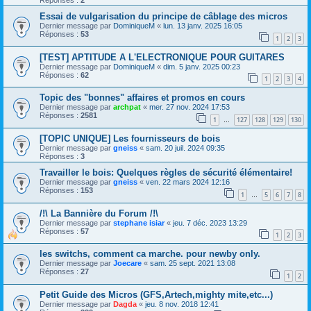
Réponses :
2
Essai de vulgarisation du principe de câblage des micros
Dernier message par
DominiqueM
«
lun. 13 janv. 2025 16:05
Réponses :
53
1
2
3
[TEST] APTITUDE A L'ELECTRONIQUE POUR GUITARES
Dernier message par
DominiqueM
«
dim. 5 janv. 2025 00:23
Réponses :
62
1
2
3
4
Topic des "bonnes" affaires et promos en cours
Dernier message par
archpat
«
mer. 27 nov. 2024 17:53
Réponses :
2581
1
127
128
129
130
…
[TOPIC UNIQUE] Les fournisseurs de bois
Dernier message par
gneiss
«
sam. 20 juil. 2024 09:35
Réponses :
3
Travailler le bois: Quelques règles de sécurité élémentaire!
Dernier message par
gneiss
«
ven. 22 mars 2024 12:16
Réponses :
153
1
5
6
7
8
…
/!\ La Bannière du Forum /!\
Dernier message par
stephane isiar
«
jeu. 7 déc. 2023 13:29
Réponses :
57
1
2
3
les switchs, comment ca marche. pour newby only.
Dernier message par
Joecare
«
sam. 25 sept. 2021 13:08
Réponses :
27
1
2
Petit Guide des Micros (GFS,Artech,mighty mite,etc...)
Dernier message par
Dagda
«
jeu. 8 nov. 2018 12:41