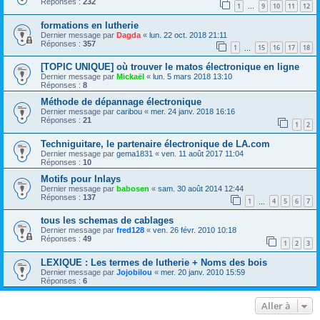
Réponses :
232
1
9
10
11
12
…
formations en lutherie
Dernier message par
Dagda
«
lun. 22 oct. 2018 21:11
Réponses :
357
1
15
16
17
18
…
[TOPIC UNIQUE] où trouver le matos électronique en ligne
Dernier message par
Mickaël
«
lun. 5 mars 2018 13:10
Réponses :
8
Méthode de dépannage électronique
Dernier message par
caribou
«
mer. 24 janv. 2018 16:16
Réponses :
21
1
2
Techniguitare, le partenaire électronique de LA.com
Dernier message par
gema1831
«
ven. 11 août 2017 11:04
Réponses :
10
Motifs pour Inlays
Dernier message par
babosen
«
sam. 30 août 2014 12:44
Réponses :
137
1
4
5
6
7
…
tous les schemas de cablages
Dernier message par
fred128
«
ven. 26 févr. 2010 10:18
Réponses :
49
1
2
3
LEXIQUE : Les termes de lutherie + Noms des bois
Dernier message par
Jojobilou
«
mer. 20 janv. 2010 15:59
Réponses :
6
Aller à