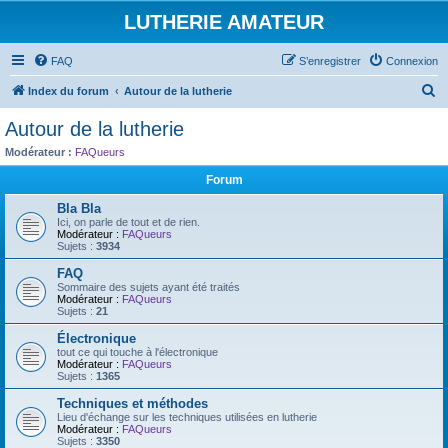
LUTHERIE AMATEUR
FAQ
S’enregistrer
Connexion
R
Index du forum
Autour de la lutherie
e
Autour de la lutherie
c
Modérateur :
FAQueurs
h
Forum
e
Bla Bla
r
Ici, on parle de tout et de rien.
Modérateur :
FAQueurs
c
Sujets :
3934
h
FAQ
e
Sommaire des sujets ayant été traités
Modérateur :
FAQueurs
r
Sujets :
21
Électronique
tout ce qui touche à l'électronique
Modérateur :
FAQueurs
Sujets :
1365
Techniques et méthodes
Lieu d'échange sur les techniques utilisées en lutherie
Modérateur :
FAQueurs
Sujets :
3350