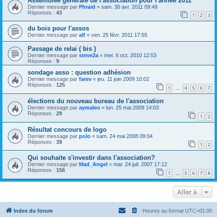
Assemblée générale de l'association pour l'année 2011
Dernier message par
Phraid
«
sam. 30 avr. 2011 09:49
Réponses :
43
1
2
3
du bois pour l'assos
Dernier message par
alf
«
ven. 25 févr. 2011 17:55
Passage de relai ( bis )
Dernier message par
steve2a
«
mer. 6 oct. 2010 12:53
Réponses :
9
sondage asso : question adhésion
Dernier message par
farev
«
jeu. 11 juin 2009 10:02
Réponses :
125
1
4
5
6
7
…
élections du nouveau bureau de l'association
Dernier message par
aymaleo
«
lun. 25 mai 2009 14:03
Réponses :
29
1
2
Résultat concours de logo
Dernier message par
polo
«
sam. 24 mai 2008 09:04
Réponses :
39
1
2
Qui souhaite s'investir dans l'association?
Dernier message par
Mad_Angel
«
mar. 24 juil. 2007 17:12
Réponses :
156
1
5
6
7
8
…
Aller à
Index du forum
Heures au format
UTC+01:00