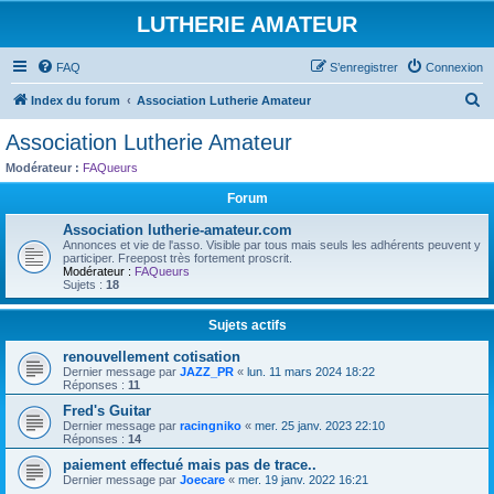
LUTHERIE AMATEUR
FAQ
S’enregistrer
Connexion
R
Index du forum
Association Lutherie Amateur
e
Association Lutherie Amateur
c
Modérateur :
FAQueurs
h
Forum
e
Association lutherie-amateur.com
r
Annonces et vie de l'asso. Visible par tous mais seuls les adhérents peuvent y
participer. Freepost très fortement proscrit.
c
Modérateur :
FAQueurs
Sujets :
18
h
e
Sujets actifs
r
renouvellement cotisation
Dernier message par
JAZZ_PR
«
lun. 11 mars 2024 18:22
Réponses :
11
Fred's Guitar
Dernier message par
racingniko
«
mer. 25 janv. 2023 22:10
Réponses :
14
paiement effectué mais pas de trace..
Dernier message par
Joecare
«
mer. 19 janv. 2022 16:21