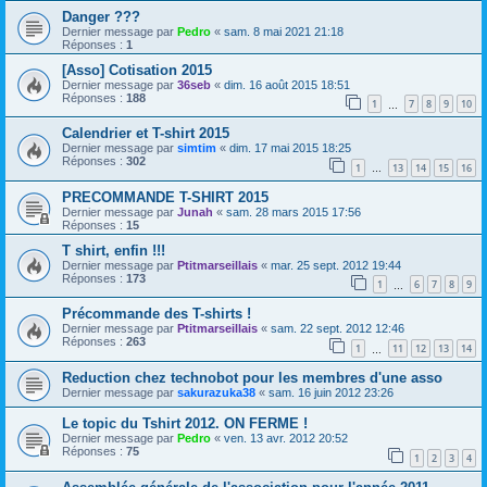
Danger ???
Dernier message par
Pedro
«
sam. 8 mai 2021 21:18
Réponses :
1
[Asso] Cotisation 2015
Dernier message par
36seb
«
dim. 16 août 2015 18:51
Réponses :
188
1
7
8
9
10
…
Calendrier et T-shirt 2015
Dernier message par
simtim
«
dim. 17 mai 2015 18:25
Réponses :
302
1
13
14
15
16
…
PRECOMMANDE T-SHIRT 2015
Dernier message par
Junah
«
sam. 28 mars 2015 17:56
Réponses :
15
T shirt, enfin !!!
Dernier message par
Ptitmarseillais
«
mar. 25 sept. 2012 19:44
Réponses :
173
1
6
7
8
9
…
Précommande des T-shirts !
Dernier message par
Ptitmarseillais
«
sam. 22 sept. 2012 12:46
Réponses :
263
1
11
12
13
14
…
Reduction chez technobot pour les membres d'une asso
Dernier message par
sakurazuka38
«
sam. 16 juin 2012 23:26
Le topic du Tshirt 2012. ON FERME !
Dernier message par
Pedro
«
ven. 13 avr. 2012 20:52
Réponses :
75
1
2
3
4