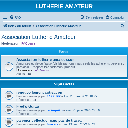
LUTHERIE AMATEUR
FAQ
S’enregistrer
Connexion
R
Index du forum
Association Lutherie Amateur
e
Association Lutherie Amateur
c
Modérateur :
FAQueurs
h
Forum
e
Association lutherie-amateur.com
r
Annonces et vie de l'asso. Visible par tous mais seuls les adhérents peuvent y
participer. Freepost très fortement proscrit.
c
Modérateur :
FAQueurs
Sujets :
18
h
e
Sujets actifs
r
renouvellement cotisation
Dernier message par
JAZZ_PR
«
lun. 11 mars 2024 18:22
Réponses :
11
Fred's Guitar
Dernier message par
racingniko
«
mer. 25 janv. 2023 22:10
Réponses :
14
paiement effectué mais pas de trace..
Dernier message par
Joecare
«
mer. 19 janv. 2022 16:21