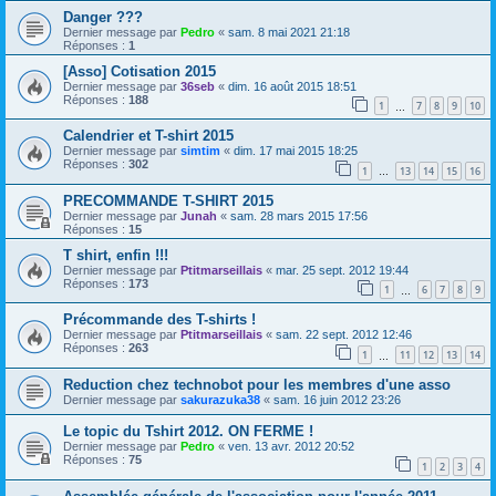
Danger ???
Dernier message par
Pedro
«
sam. 8 mai 2021 21:18
Réponses :
1
[Asso] Cotisation 2015
Dernier message par
36seb
«
dim. 16 août 2015 18:51
Réponses :
188
1
7
8
9
10
…
Calendrier et T-shirt 2015
Dernier message par
simtim
«
dim. 17 mai 2015 18:25
Réponses :
302
1
13
14
15
16
…
PRECOMMANDE T-SHIRT 2015
Dernier message par
Junah
«
sam. 28 mars 2015 17:56
Réponses :
15
T shirt, enfin !!!
Dernier message par
Ptitmarseillais
«
mar. 25 sept. 2012 19:44
Réponses :
173
1
6
7
8
9
…
Précommande des T-shirts !
Dernier message par
Ptitmarseillais
«
sam. 22 sept. 2012 12:46
Réponses :
263
1
11
12
13
14
…
Reduction chez technobot pour les membres d'une asso
Dernier message par
sakurazuka38
«
sam. 16 juin 2012 23:26
Le topic du Tshirt 2012. ON FERME !
Dernier message par
Pedro
«
ven. 13 avr. 2012 20:52
Réponses :
75
1
2
3
4