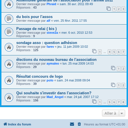
Assemblée générale de l'association pour l'année 2011
Dernier message par
Phraid
«
sam. 30 avr. 2011 09:49
Réponses :
43
1
2
3
du bois pour l'assos
Dernier message par
alf
«
ven. 25 févr. 2011 17:55
Passage de relai ( bis )
Dernier message par
steve2a
«
mer. 6 oct. 2010 12:53
Réponses :
9
sondage asso : question adhésion
Dernier message par
farev
«
jeu. 11 juin 2009 10:02
Réponses :
125
1
4
5
6
7
…
élections du nouveau bureau de l'association
Dernier message par
aymaleo
«
lun. 25 mai 2009 14:03
Réponses :
29
1
2
Résultat concours de logo
Dernier message par
polo
«
sam. 24 mai 2008 09:04
Réponses :
39
1
2
Qui souhaite s'investir dans l'association?
Dernier message par
Mad_Angel
«
mar. 24 juil. 2007 17:12
Réponses :
156
1
5
6
7
8
…
Aller à
Index du forum
Heures au format
UTC+01:00