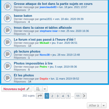
Grosse attaque de bot dans la partie sujets en cours
Dernier message par
jeanclaude83
«
lun. 18 janv. 2021 13:57
Réponses :
7
basse baton
Dernier message par
gema1831
«
ven. 18 déc. 2020 09:39
Réponses :
4
trous dans la caisse et tables affaissée
Dernier message par
stephane isiar
«
mer. 25 nov. 2020 16:36
Réponses :
3
Le forum n'est pas passé à l'heure d'été !
Dernier message par
Mickaël
«
jeu. 9 avr. 2020 06:51
Réponses :
13
pb lecture photos
Dernier message par
Nono38
«
jeu. 28 nov. 2019 13:48
Réponses :
1
Photos impossibles à lire
Dernier message par
Pedro
«
jeu. 5 sept. 2019 09:36
Réponses :
5
Et les photos
Dernier message par
Dagda
«
lun. 11 mars 2019 09:52
Réponses :
14
Nouveau sujet
Page
1
sur
11
1
2
3
4
5
11
Suivante
202 sujets
…
Aller à