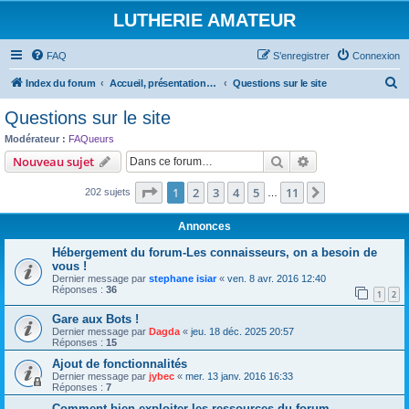
LUTHERIE AMATEUR
FAQ
S’enregistrer
Connexion
R
Index du forum
Accueil, présentations et informations
Questions sur le site
e
Questions sur le site
c
Modérateur :
FAQueurs
h
Rechercher
Recherche avanc
Nouveau sujet
e
Page
1
sur
11
1
2
3
4
5
11
Suivante
202 sujets
r
…
c
Annonces
h
Hébergement du forum-Les connaisseurs, on a besoin de
e
vous !
Dernier message par
stephane isiar
«
ven. 8 avr. 2016 12:40
r
Réponses :
36
1
2
Gare aux Bots !
Dernier message par
Dagda
«
jeu. 18 déc. 2025 20:57
Réponses :
15
Ajout de fonctionnalités
Dernier message par
jybec
«
mer. 13 janv. 2016 16:33
Réponses :
7
Comment bien exploiter les ressources du forum.