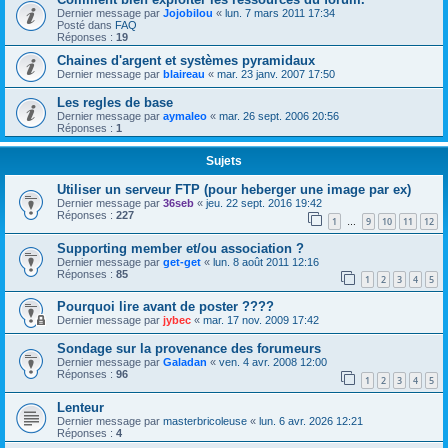
Dernier message par
Jojobilou
«
lun. 7 mars 2011 17:34
Posté dans
FAQ
Réponses :
19
Chaines d'argent et systèmes pyramidaux
Dernier message par
blaireau
«
mar. 23 janv. 2007 17:50
Les regles de base
Dernier message par
aymaleo
«
mar. 26 sept. 2006 20:56
Réponses :
1
Sujets
Utiliser un serveur FTP (pour heberger une image par ex)
Dernier message par
36seb
«
jeu. 22 sept. 2016 19:42
Réponses :
227
1
9
10
11
12
…
Supporting member et/ou association ?
Dernier message par
get-get
«
lun. 8 août 2011 12:16
Réponses :
85
1
2
3
4
5
Pourquoi lire avant de poster ????
Dernier message par
jybec
«
mar. 17 nov. 2009 17:42
Sondage sur la provenance des forumeurs
Dernier message par
Galadan
«
ven. 4 avr. 2008 12:00
Réponses :
96
1
2
3
4
5
Lenteur
Dernier message par
masterbricoleuse
«
lun. 6 avr. 2026 12:21
Réponses :
4