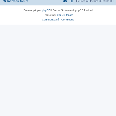
Index du forum
Heures au format
UTC+01:00
Développé par
phpBB
® Forum Software © phpBB Limited
Traduit par
phpBB-fr.com
Confidentialité
|
Conditions