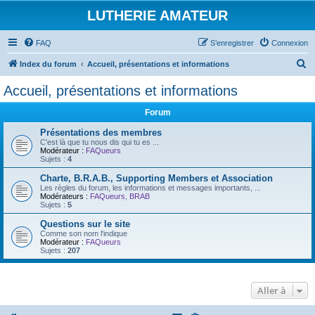
LUTHERIE AMATEUR
FAQ
S’enregistrer
Connexion
R
Index du forum
Accueil, présentations et informations
e
Accueil, présentations et informations
c
Forum
h
e
Présentations des membres
C'est là que tu nous dis qui tu es ...
r
Modérateur :
FAQueurs
Sujets :
4
c
Charte, B.R.A.B., Supporting Members et Association
h
Les règles du forum, les informations et messages importants, ...
Modérateurs :
FAQueurs
,
BRAB
e
Sujets :
5
r
Questions sur le site
Comme son nom l'indique
Modérateur :
FAQueurs
Sujets :
207
Aller à