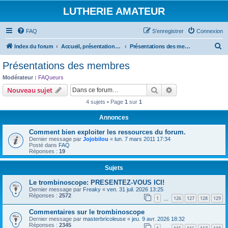
LUTHERIE AMATEUR
FAQ
S’enregistrer
Connexion
R
Index du forum
Accueil, présentations et informations
Présentations des membres
e
Présentations des membres
c
Modérateur :
FAQueurs
h
Rechercher
Recherche avanc
Nouveau sujet
e
4 sujets • Page
1
sur
1
r
Annonces
c
Comment bien exploiter les ressources du forum.
h
Dernier message par
Jojobilou
«
lun. 7 mars 2011 17:34
e
Posté dans
FAQ
Réponses :
19
r
Sujets
Le trombinoscope: PRESENTEZ-VOUS ICI!
Dernier message par
Freaky
«
ven. 31 juil. 2026 13:25
Réponses :
2572
1
126
127
128
129
…
Commentaires sur le trombinoscope
Dernier message par
masterbricoleuse
«
jeu. 9 avr. 2026 18:32
Réponses :
2345