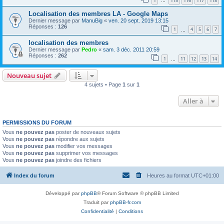
1
115
116
117
118
…
Localisation des membres LA - Google Maps
Dernier message par
ManuBig
«
ven. 20 sept. 2019 13:15
Réponses :
126
1
4
5
6
7
…
localisation des membres
Dernier message par
Pedro
«
sam. 3 déc. 2011 20:59
Réponses :
262
1
11
12
13
14
…
Nouveau sujet
4 sujets • Page
1
sur
1
Aller à
PERMISSIONS DU FORUM
Vous
ne pouvez pas
poster de nouveaux sujets
Vous
ne pouvez pas
répondre aux sujets
Vous
ne pouvez pas
modifier vos messages
Vous
ne pouvez pas
supprimer vos messages
Vous
ne pouvez pas
joindre des fichiers
Index du forum
Heures au format
UTC+01:00
Développé par
phpBB
® Forum Software © phpBB Limited
Traduit par
phpBB-fr.com
Confidentialité
|
Conditions