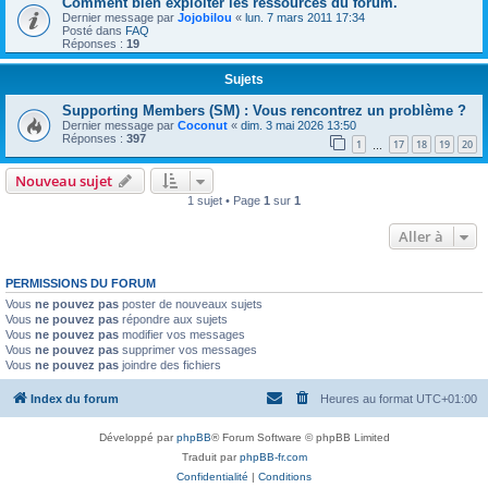
Comment bien exploiter les ressources du forum.
Dernier message par
Jojobilou
«
lun. 7 mars 2011 17:34
Posté dans
FAQ
Réponses :
19
Sujets
Supporting Members (SM) : Vous rencontrez un problème ?
Dernier message par
Coconut
«
dim. 3 mai 2026 13:50
Réponses :
397
1
17
18
19
20
…
Nouveau sujet
1 sujet • Page
1
sur
1
Aller à
PERMISSIONS DU FORUM
Vous
ne pouvez pas
poster de nouveaux sujets
Vous
ne pouvez pas
répondre aux sujets
Vous
ne pouvez pas
modifier vos messages
Vous
ne pouvez pas
supprimer vos messages
Vous
ne pouvez pas
joindre des fichiers
Index du forum
Heures au format
UTC+01:00
Développé par
phpBB
® Forum Software © phpBB Limited
Traduit par
phpBB-fr.com
Confidentialité
|
Conditions