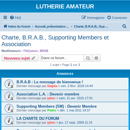
LUTHERIE AMATEUR
FAQ
S’enregistrer
Connexion
R
Index du forum
Accueil, présentations et informations
Charte, B.R.A.B., Supporting Members et Association
e
Charte, B.R.A.B., Supporting Members et
c
Association
h
Modérateurs :
FAQueurs
,
BRAB
e
Rechercher
Recherche avanc
Nouveau sujet
r
1 sujet • Page
1
sur
1
c
Annonces
h
B.R.A.B : Le message de bienvenue !
e
Dernier message par
Dagda
«
ven. 2 févr. 2018 14:44
r
Association L.A. : Devenir membre
Dernier message par
jybec
«
sam. 11 avr. 2015 17:01
Supporting Members (SM) : Devenir Membre
Dernier message par
Pedro
«
dim. 1 mai 2011 19:37
LA CHARTE DU FORUM
Dernier message par
jybec
«
jeu. 17 sept. 2009 11:15