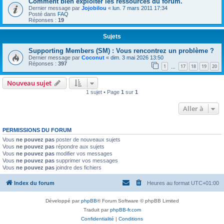
Comment bien exploiter les ressources du forum.
Dernier message par
Jojobilou
«
lun. 7 mars 2011 17:34
Posté dans
FAQ
Réponses :
19
Sujets
Supporting Members (SM) : Vous rencontrez un problème ?
Dernier message par
Coconut
«
dim. 3 mai 2026 13:50
Réponses :
397
1
17
18
19
20
…
Nouveau sujet
1 sujet • Page
1
sur
1
Aller à
PERMISSIONS DU FORUM
Vous
ne pouvez pas
poster de nouveaux sujets
Vous
ne pouvez pas
répondre aux sujets
Vous
ne pouvez pas
modifier vos messages
Vous
ne pouvez pas
supprimer vos messages
Vous
ne pouvez pas
joindre des fichiers
Index du forum
Heures au format
UTC+01:00
Développé par
phpBB
® Forum Software © phpBB Limited
Traduit par
phpBB-fr.com
Confidentialité
|
Conditions