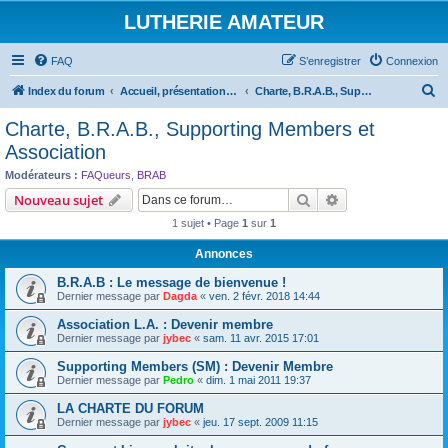
LUTHERIE AMATEUR
FAQ
S’enregistrer
Connexion
R
Index du forum
Accueil, présentations et informations
Charte, B.R.A.B., Supporting Members et Association
e
Charte, B.R.A.B., Supporting Members et
c
Association
h
Modérateurs :
FAQueurs
,
BRAB
e
Rechercher
Recherche avanc
Nouveau sujet
r
1 sujet • Page
1
sur
1
c
Annonces
h
B.R.A.B : Le message de bienvenue !
e
Dernier message par
Dagda
«
ven. 2 févr. 2018 14:44
r
Association L.A. : Devenir membre
Dernier message par
jybec
«
sam. 11 avr. 2015 17:01
Supporting Members (SM) : Devenir Membre
Dernier message par
Pedro
«
dim. 1 mai 2011 19:37
LA CHARTE DU FORUM
Dernier message par
jybec
«
jeu. 17 sept. 2009 11:15