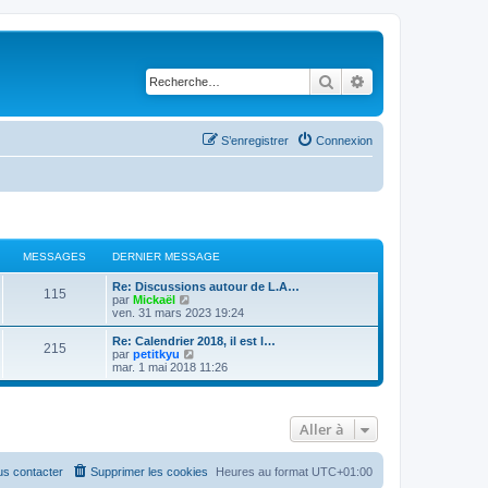
Rechercher
Recherche avancé
S’enregistrer
Connexion
MESSAGES
DERNIER MESSAGE
Re: Discussions autour de L.A…
115
V
par
Mickaël
o
ven. 31 mars 2023 19:24
i
r
Re: Calendrier 2018, il est l…
215
l
V
par
petitkyu
e
o
mar. 1 mai 2018 11:26
d
i
e
r
r
l
n
e
Aller à
i
d
e
e
r
r
m
n
s contacter
Supprimer les cookies
Heures au format
UTC+01:00
e
i