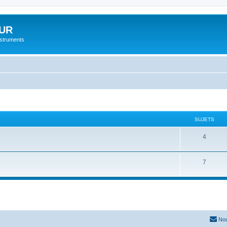
UR
instruments
SUJETS
4
7
Nou