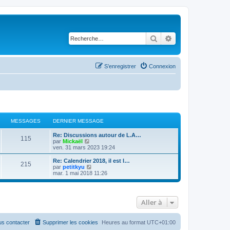
Rechercher
Recherche avancé
S’enregistrer
Connexion
MESSAGES
DERNIER MESSAGE
Re: Discussions autour de L.A…
115
V
par
Mickaël
o
ven. 31 mars 2023 19:24
i
r
Re: Calendrier 2018, il est l…
215
l
V
par
petitkyu
e
o
mar. 1 mai 2018 11:26
d
i
e
r
r
l
n
e
Aller à
i
d
e
e
r
r
m
n
s contacter
Supprimer les cookies
Heures au format
UTC+01:00
e
i