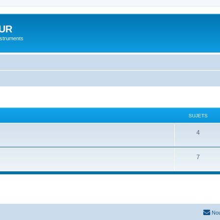
UR
instruments
SUJETS
4
7
Nou