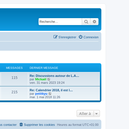
Rechercher
Recherche avancé
S’enregistrer
Connexion
MESSAGES
DERNIER MESSAGE
Re: Discussions autour de L.A…
115
V
par
Mickaël
o
ven. 31 mars 2023 19:24
i
r
Re: Calendrier 2018, il est l…
215
l
V
par
petitkyu
e
o
mar. 1 mai 2018 11:26
d
i
e
r
r
l
n
e
Aller à
i
d
e
e
r
r
m
n
s contacter
Supprimer les cookies
Heures au format
UTC+01:00
e
i