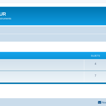
UR
instruments
SUJETS
4
7
Nou