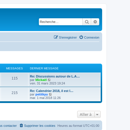
Rechercher
Recherche avancé
S’enregistrer
Connexion
MESSAGES
DERNIER MESSAGE
Re: Discussions autour de L.A…
115
V
par
Mickaël
o
ven. 31 mars 2023 19:24
i
r
Re: Calendrier 2018, il est l…
215
l
V
par
petitkyu
e
o
mar. 1 mai 2018 11:26
d
i
e
r
r
l
n
e
Aller à
i
d
e
e
r
r
m
n
s contacter
Supprimer les cookies
Heures au format
UTC+01:00
e
i