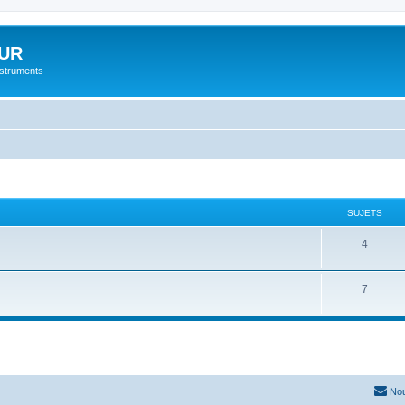
UR
instruments
SUJETS
4
7
Nou