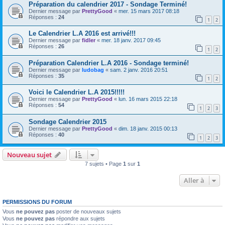
Préparation du calendrier 2017 - Sondage Terminé!
Dernier message par
PrettyGood
«
mer. 15 mars 2017 08:18
Réponses :
24
1
2
Le Calendrier L.A 2016 est arrivé!!!
Dernier message par
fidler
«
mer. 18 janv. 2017 09:45
Réponses :
26
1
2
Préparation Calendrier L.A 2016 - Sondage terminé!
Dernier message par
ludobag
«
sam. 2 janv. 2016 20:51
Réponses :
35
1
2
Voici le Calendrier L.A 2015!!!!!
Dernier message par
PrettyGood
«
lun. 16 mars 2015 22:18
Réponses :
54
1
2
3
Sondage Calendrier 2015
Dernier message par
PrettyGood
«
dim. 18 janv. 2015 00:13
Réponses :
40
1
2
3
Nouveau sujet
7 sujets • Page
1
sur
1
Aller à
PERMISSIONS DU FORUM
Vous
ne pouvez pas
poster de nouveaux sujets
Vous
ne pouvez pas
répondre aux sujets