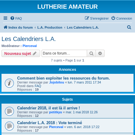
LUTHERIE AMATEUR
FAQ
S’enregistrer
Connexion
R
Index du forum
L.A. Production
Les Calendriers L.A.
e
Les Calendriers L.A.
c
Modérateur :
Pierceval
h
Rechercher
Recherche avanc
Nouveau sujet
e
7 sujets • Page
1
sur
1
r
Annonces
c
Comment bien exploiter les ressources du forum.
h
Dernier message par
Jojobilou
«
lun. 7 mars 2011 17:34
e
Posté dans
FAQ
Réponses :
19
r
Sujets
Calendrier 2018, il est là il arrive !
Dernier message par
petitkyu
«
mar. 1 mai 2018 11:26
Réponses :
12
Calendrier L.A. 2018 : Vote terminé
Dernier message par
Pierceval
«
ven. 6 avr. 2018 17:22
Réponses :
17