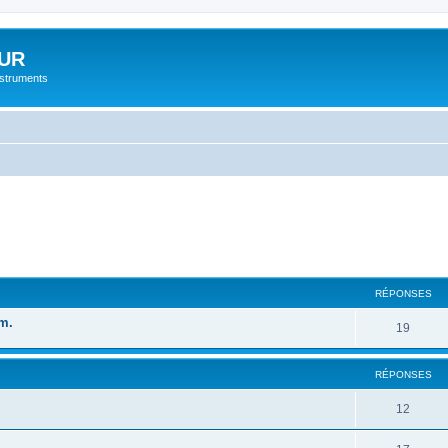
UR
instruments
cher
cherche avancée
RÉPONSES
m.
19
RÉPONSES
12