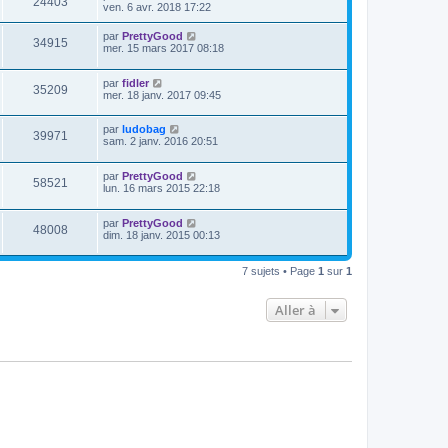
24403
ven. 6 avr. 2018 17:22
par
PrettyGood
34915
mer. 15 mars 2017 08:18
par
fidler
35209
mer. 18 janv. 2017 09:45
par
ludobag
39971
sam. 2 janv. 2016 20:51
par
PrettyGood
58521
lun. 16 mars 2015 22:18
par
PrettyGood
48008
dim. 18 janv. 2015 00:13
7 sujets • Page
1
sur
1
Aller à