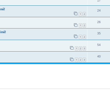
17
iné!
24
1
2
26
1
2
iné!
35
1
2
54
1
2
3
40
1
2
3