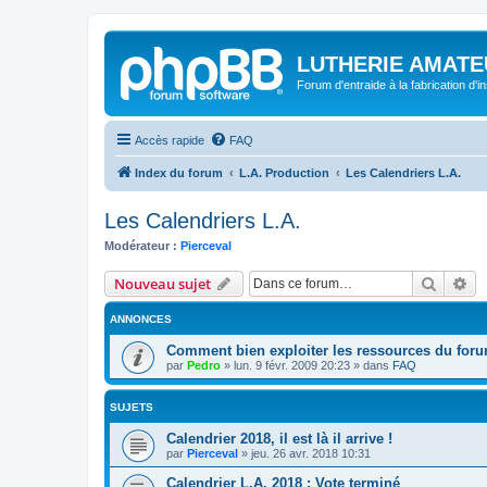
LUTHERIE AMATE
Forum d'entraide à la fabrication d'
Accès rapide
FAQ
Index du forum
L.A. Production
Les Calendriers L.A.
Les Calendriers L.A.
Modérateur :
Pierceval
Recher
Re
Nouveau sujet
ANNONCES
Comment bien exploiter les ressources du foru
par
Pedro
»
lun. 9 févr. 2009 20:23
» dans
FAQ
SUJETS
Calendrier 2018, il est là il arrive !
par
Pierceval
»
jeu. 26 avr. 2018 10:31
Calendrier L.A. 2018 : Vote terminé