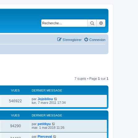
Rechercher
Recherche avancé
S’enregistrer
Connexion
7 sujets • Page
1
sur
1
VUES
DERNIER MESSAGE
par
Jojobilou
546922
lun. 7 mars 2011 17:34
VUES
DERNIER MESSAGE
par
petitkyu
94290
mar. 1 mai 2018 11:26
par
Pierceval