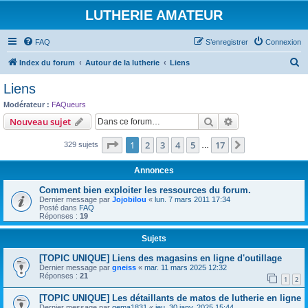
LUTHERIE AMATEUR
FAQ
S’enregistrer
Connexion
R
Index du forum
Autour de la lutherie
Liens
e
Liens
c
Modérateur :
FAQueurs
h
Rechercher
Recherche avanc
Nouveau sujet
e
Page
1
sur
17
1
2
3
4
5
17
Suivante
329 sujets
r
…
c
Annonces
h
Comment bien exploiter les ressources du forum.
e
Dernier message par
Jojobilou
«
lun. 7 mars 2011 17:34
Posté dans
FAQ
r
Réponses :
19
Sujets
[TOPIC UNIQUE] Liens des magasins en ligne d'outillage
Dernier message par
gneiss
«
mar. 11 mars 2025 12:32
Réponses :
21
1
2
[TOPIC UNIQUE] Les détaillants de matos de lutherie en ligne
Dernier message par
gema1831
«
jeu. 30 janv. 2025 15:44