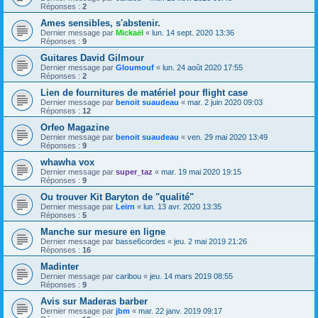
Réponses :
2
Ames sensibles, s'abstenir.
Dernier message par
Mickaël
«
lun. 14 sept. 2020 13:36
Réponses :
9
Guitares David Gilmour
Dernier message par
Gloumouf
«
lun. 24 août 2020 17:55
Réponses :
2
Lien de fournitures de matériel pour flight case
Dernier message par
benoit suaudeau
«
mar. 2 juin 2020 09:03
Réponses :
12
Orfeo Magazine
Dernier message par
benoit suaudeau
«
ven. 29 mai 2020 13:49
Réponses :
9
whawha vox
Dernier message par
super_taz
«
mar. 19 mai 2020 19:15
Réponses :
9
Ou trouver Kit Baryton de "qualité"
Dernier message par
Leirn
«
lun. 13 avr. 2020 13:35
Réponses :
5
Manche sur mesure en ligne
Dernier message par
basse6cordes
«
jeu. 2 mai 2019 21:26
Réponses :
16
Madinter
Dernier message par
caribou
«
jeu. 14 mars 2019 08:55
Réponses :
9
Avis sur Maderas barber
Dernier message par
jbm
«
mar. 22 janv. 2019 09:17