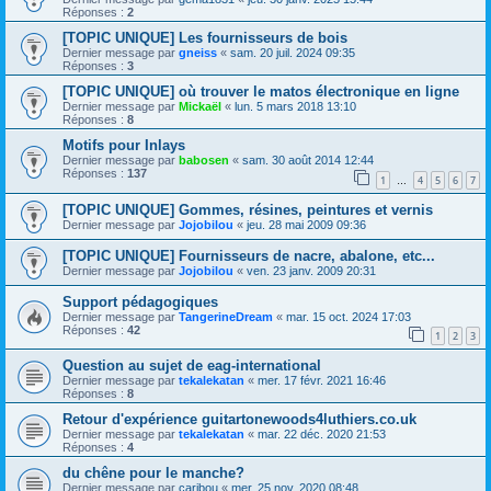
Réponses :
2
[TOPIC UNIQUE] Les fournisseurs de bois
Dernier message par
gneiss
«
sam. 20 juil. 2024 09:35
Réponses :
3
[TOPIC UNIQUE] où trouver le matos électronique en ligne
Dernier message par
Mickaël
«
lun. 5 mars 2018 13:10
Réponses :
8
Motifs pour Inlays
Dernier message par
babosen
«
sam. 30 août 2014 12:44
Réponses :
137
1
4
5
6
7
…
[TOPIC UNIQUE] Gommes, résines, peintures et vernis
Dernier message par
Jojobilou
«
jeu. 28 mai 2009 09:36
[TOPIC UNIQUE] Fournisseurs de nacre, abalone, etc...
Dernier message par
Jojobilou
«
ven. 23 janv. 2009 20:31
Support pédagogiques
Dernier message par
TangerineDream
«
mar. 15 oct. 2024 17:03
Réponses :
42
1
2
3
Question au sujet de eag-international
Dernier message par
tekalekatan
«
mer. 17 févr. 2021 16:46
Réponses :
8
Retour d'expérience guitartonewoods4luthiers.co.uk
Dernier message par
tekalekatan
«
mar. 22 déc. 2020 21:53
Réponses :
4
du chêne pour le manche?
Dernier message par
caribou
«
mer. 25 nov. 2020 08:48