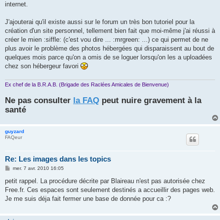
internet.
J'ajouterai qu'il existe aussi sur le forum un très bon tutoriel pour la
création d'un site personnel, tellement bien fait que moi-même j'ai réussi à
créer le mien :siffle: (c'est vou dire ... :mrgreen: ...) ce qui permet de ne
plus avoir le problème des photos hébergées qui disparaissent au bout de
quelques mois parce qu'on a omis de se loguer lorsqu'on les a uploadées
chez son hébergeur favori
Ex chef de la B.R.A.B. (Brigade des Raclées Amicales de Bienvenue)
Ne pas consulter
la FAQ
peut nuire gravement à la
santé
guyzard
FAQeur
Re: Les images dans les topics
M
mer. 7 avr. 2010 16:05
e
s
petit rappel. La procédure décrite par Blaireau n'est pas autorisée chez
s
Free.fr. Ces espaces sont seulement destinés a accueillir des pages web.
a
g
Je me suis déja fait fermer une base de donnée pour ca :?
e