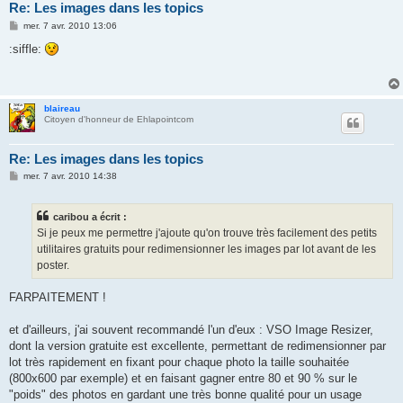
Re: Les images dans les topics
M
mer. 7 avr. 2010 13:06
e
s
:siffle:
s
a
g
e
blaireau
Citoyen d'honneur de Ehlapointcom
Re: Les images dans les topics
M
mer. 7 avr. 2010 14:38
e
s
s
caribou a écrit :
a
g
Si je peux me permettre j'ajoute qu'on trouve très facilement des petits
e
utilitaires gratuits pour redimensionner les images par lot avant de les
poster.
FARPAITEMENT !
et d'ailleurs, j'ai souvent recommandé l'un d'eux : VSO Image Resizer,
dont la version gratuite est excellente, permettant de redimensionner par
lot très rapidement en fixant pour chaque photo la taille souhaitée
(800x600 par exemple) et en faisant gagner entre 80 et 90 % sur le
"poids" des photos en gardant une très bonne qualité pour un usage