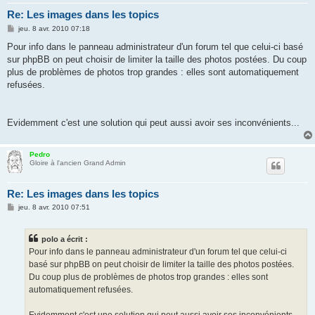
Re: Les images dans les topics
M
jeu. 8 avr. 2010 07:18
e
s
Pour info dans le panneau administrateur d'un forum tel que celui-ci basé
s
sur phpBB on peut choisir de limiter la taille des photos postées. Du coup
a
g
plus de problèmes de photos trop grandes : elles sont automatiquement
e
refusées.
Evidemment c'est une solution qui peut aussi avoir ses inconvénients...
Pedro
Gloire à l'ancien Grand Admin
Re: Les images dans les topics
M
jeu. 8 avr. 2010 07:51
e
s
s
polo a écrit :
a
g
Pour info dans le panneau administrateur d'un forum tel que celui-ci
e
basé sur phpBB on peut choisir de limiter la taille des photos postées.
Du coup plus de problèmes de photos trop grandes : elles sont
automatiquement refusées.
Evidemment c'est une solution qui peut aussi avoir ses inconvénients...