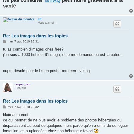
santé
alf
Mais tais-toi !!!
Re: Les images dans les topics
M
mer. 7 avr. 2010 19:31
e
s
tu as combien d'images chez free?
s
j'en suis a 1000 fichiers 81 mega, et je me demande ou est la butée...
a
g
e
oups, désolé pour le hs en postit :mrgreen: :viking:
super_taz
FAQeur
Re: Les images dans les topics
M
mer. 7 avr. 2010 20:32
e
s
blaireau a écrit:
s
ce qui permet de ne plus avoir le problème des photos hébergées qui
a
g
disparaissent au bout de quelques mois parce qu'on a omis de se loguer
e
lorsqu'on les a uploadées chez son hébergeur favori