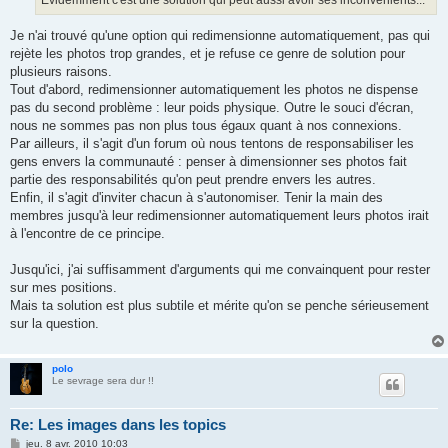
Je n'ai trouvé qu'une option qui redimensionne automatiquement, pas qui
rejète les photos trop grandes, et je refuse ce genre de solution pour
plusieurs raisons.
Tout d'abord, redimensionner automatiquement les photos ne dispense
pas du second problème : leur poids physique. Outre le souci d'écran,
nous ne sommes pas non plus tous égaux quant à nos connexions.
Par ailleurs, il s'agit d'un forum où nous tentons de responsabiliser les
gens envers la communauté : penser à dimensionner ses photos fait
partie des responsabilités qu'on peut prendre envers les autres.
Enfin, il s'agit d'inviter chacun à s'autonomiser. Tenir la main des
membres jusqu'à leur redimensionner automatiquement leurs photos irait
à l'encontre de ce principe.
Jusqu'ici, j'ai suffisamment d'arguments qui me convainquent pour rester
sur mes positions.
Mais ta solution est plus subtile et mérite qu'on se penche sérieusement
sur la question.
polo
Le sevrage sera dur !!
Re: Les images dans les topics
M
jeu. 8 avr. 2010 10:03