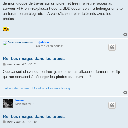
g
de mon groupe de travail sur un projet, et free m'a retiré l'accès au
e
serveur FTP en m'expliquant que la BDD devait servir a héberger un site,
un forum ou un blog, etc... A voir s'ils sont plus tolérants avec les
photos...
Jojobilou
On m'a enfin doublé !
Re: Les images dans les topics
M
mer. 7 avr. 2010 21:45
e
s
Que ce soit chez neuf ou free, je me suis fait effacer et fermer mes ftp
s
qui me servaient à héberger les photos du forum... :?
a
g
e
L'album du moment : Monolord - Empress Rising...
kenzo
Mais tais-toi !!!
Re: Les images dans les topics
M
mer. 7 avr. 2010 21:48
e