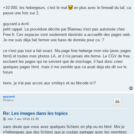
+10 000, les hebergeurs, c'est le mal
en plus avec le firewall du taf, ca
passe une fois sur 2.
guyzard a écrit:
petit rappel. La procédure décrite par Blaireau n'est pas autorisée chez
Free.fr. Ces espaces sont seulement destinés a accueillir des pages web.
Je me suis déja fait fermer une base de donnée pour ca :?
ce n'est pas tout a fait exact. Ma page free heberge mon site (avec pages
html) et toutes mes photos LA, et il n'a jamais ete ferme. Le CGV de free
excluent les pages qui ne servent que de stockage, il faut donc creer
quelques pages html. mais il me semble que ca avait deja ete dit sur le
forum
tiens, je n'ai pas acces aux smileys et au bbcode ici?
guyzard
FAQeur
Re: Les images dans les topics
M
mer. 7 avr. 2010 21:35
e
s
sans doute que vous avez quelques fichiers en php ou en html. Moi je
s
n'hébergeais que des fichiers que je voulais partager avec les membres
a