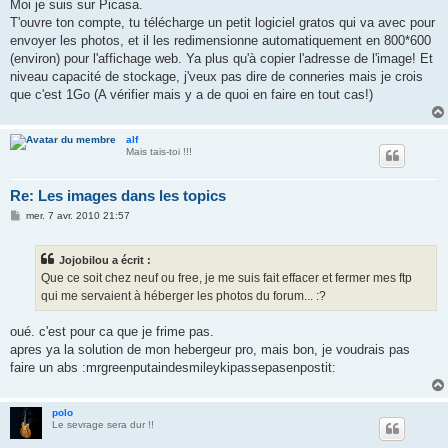
s
Moi je suis sur Picasa.
s
T'ouvre ton compte, tu télécharge un petit logiciel gratos qui va avec pour
a
g
envoyer les photos, et il les redimensionne automatiquement en 800*600
e
(environ) pour l'affichage web. Ya plus qu'à copier l'adresse de l'image! Et
niveau capacité de stockage, j'veux pas dire de conneries mais je crois
que c'est 1Go (A vérifier mais y a de quoi en faire en tout cas!)
alf
Mais tais-toi !!!
Re: Les images dans les topics
M
mer. 7 avr. 2010 21:57
e
s
s
Jojobilou a écrit :
a
g
Que ce soit chez neuf ou free, je me suis fait effacer et fermer mes ftp
e
qui me servaient à héberger les photos du forum... :?
oué. c'est pour ca que je frime pas.
apres ya la solution de mon hebergeur pro, mais bon, je voudrais pas
faire un abs :mrgreenputaindesmileykipassepasenpostit:
polo
Le sevrage sera dur !!