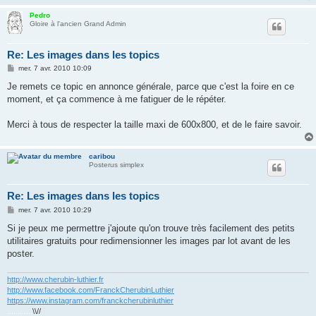
Pedro
Gloire à l'ancien Grand Admin
Re: Les images dans les topics
M
mer. 7 avr. 2010 10:09
e
s
Je remets ce topic en annonce générale, parce que c'est la foire en ce
s
moment, et ça commence à me fatiguer de le répéter.
a
g
e
Merci à tous de respecter la taille maxi de 600x800, et de le faire savoir.
caribou
Posterus simplex
Re: Les images dans les topics
M
mer. 7 avr. 2010 10:29
e
s
Si je peux me permettre j'ajoute qu'on trouve très facilement des petits
s
utilitaires gratuits pour redimensionner les images par lot avant de les
a
g
poster.
e
http://www.cherubin-luthier.fr
http://www.facebook.com/FranckCherubinLuthier
https://www.instagram.com/franckcherubinluthier
............
\\//