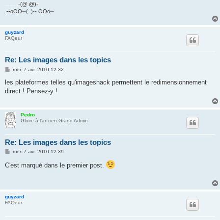
.........
-(@ @)-
.--oOO--(_)-- OOo--
guyzard
FAQeur
Re: Les images dans les topics
M
mer. 7 avr. 2010 12:32
e
s
les plateformes telles qu'imageshack permettent le redimensionnement
s
direct ! Pensez-y !
a
g
e
Pedro
Gloire à l'ancien Grand Admin
Re: Les images dans les topics
M
mer. 7 avr. 2010 12:39
e
s
C'est marqué dans le premier post.
s
a
g
e
guyzard
FAQeur