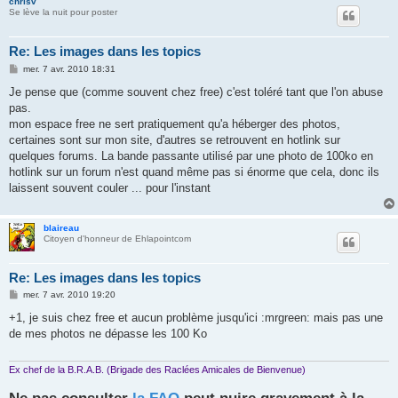
chrisv
Se lève la nuit pour poster
Re: Les images dans les topics
M
mer. 7 avr. 2010 18:31
e
s
Je pense que (comme souvent chez free) c'est toléré tant que l'on abuse
s
pas.
a
g
mon espace free ne sert pratiquement qu'a héberger des photos,
e
certaines sont sur mon site, d'autres se retrouvent en hotlink sur
quelques forums. La bande passante utilisé par une photo de 100ko en
hotlink sur un forum n'est quand même pas si énorme que cela, donc ils
laissent souvent couler ... pour l'instant
blaireau
Citoyen d'honneur de Ehlapointcom
Re: Les images dans les topics
M
mer. 7 avr. 2010 19:20
e
s
+1, je suis chez free et aucun problème jusqu'ici :mrgreen: mais pas une
s
de mes photos ne dépasse les 100 Ko
a
g
e
Ex chef de la B.R.A.B. (Brigade des Raclées Amicales de Bienvenue)
Ne pas consulter
la FAQ
peut nuire gravement à la