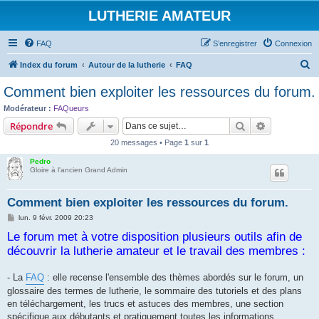
LUTHERIE AMATEUR
FAQ
S’enregistrer
Connexion
R
Index du forum
Autour de la lutherie
FAQ
e
Comment bien exploiter les ressources du forum.
c
Modérateur :
FAQueurs
h
Rechercher
Recherche 
Répondre
e
20 messages • Page
1
sur
1
r
Pedro
c
Gloire à l'ancien Grand Admin
h
Comment bien exploiter les ressources du forum.
e
M
lun. 9 févr. 2009 20:23
r
e
Le forum met à votre disposition plusieurs outils afin de
s
s
découvrir la lutherie amateur et le travail des membres :
a
g
e
- La
FAQ
: elle recense l'ensemble des thèmes abordés sur le forum, un
glossaire des termes de lutherie, le sommaire des tutoriels et des plans
en téléchargement, les trucs et astuces des membres, une section
spécifique aux débutants et pratiquement toutes les informations